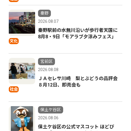
秦野
2026.08.07
秦野駅前の水無川沿いが歩行者天国に
8月8・9日「モアラブ夕涼みフェス」
文化
宮前区
2026.08.08
ＪＡセレサ川崎 梨とぶどうの品評会
８月12日、即売会も
社会
保土ケ谷区
2026.08.06
保土ケ谷区の公式マスコット ほどぴ