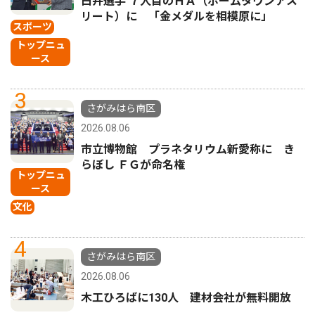
白井選手 ７人目のＨＡ（ホームタウンアス
リート）に 「金メダルを相模原に」
スポーツ
トップニュ
ース
3
さがみはら南区
2026.08.06
市立博物館 プラネタリウム新愛称に き
らぼし ＦＧが命名権
トップニュ
ース
文化
4
さがみはら南区
2026.08.06
木工ひろばに130人 建材会社が無料開放