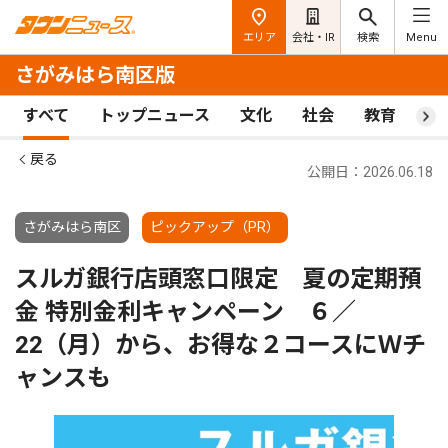
エリア
会社・IR
検索
Menu
さがみはら南区版
すべて
トップニュース
文化
社会
教育
ス
戻る
公開日：2026.06.18
さがみはら南区
ピックアップ（PR）
スルガ銀行店頭窓口限定 夏の定期預
金 特別金利キャンペーン ６／
22（月）から、お得な２コースにＷチ
ャンスも