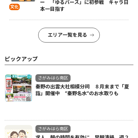
ー 「ゆるバース」に初参戦 キャラ日
文化
本一目指す
エリア一覧を見る
ピックアップ
さがみはら南区
秦野の出雲大社相模分祠 ８月末まで「夏
詣」開催中 ”秦野名水”のお水取りも
さがみはら南区
求人 朝の時間を有効に 早朝清掃、週２