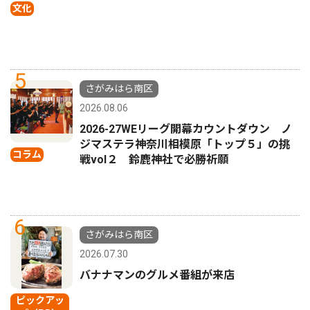
文化
5
さがみはら南区
2026.08.06
2026-27WEリーグ開幕カウントダウン ノ
ジマステラ神奈川相模原「トップ５」の挑
コラム
戦vol２ 鈴鹿神社で必勝祈願
6
さがみはら南区
2026.07.30
バナナマンのグルメ番組が来店
ピックアッ