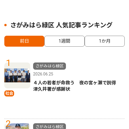
さがみはら緑区 人気記事ランキング
前日
1週間
1か月
1
さがみはら緑区
2026.06.25
４人の若者が命救う 夜の宮ヶ瀬で説得
津久井署が感謝状
社会
2
さがみはら緑区