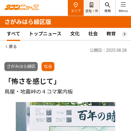
エリア
会社・IR
検索
Menu
さがみはら緑区版
すべて
トップニュース
文化
社会
教育
ス
戻る
公開日：2025.08.28
さがみはら緑区
社会
「怖さを感じて」
鳥屋・地震峠の４コマ案内板