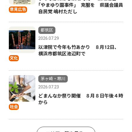
｢やまゆり園事件｣ 克服を 県議会議員
意見広告
自民党 嶋村ただし
都筑区
2026.07.29
以津院で今年も竹あかり ８月12日、
横浜市都筑区池辺町で
文化
茅ヶ崎・寒川
2026.07.23
どまんなか祭り開催 ８月８日午後４時
から
社会