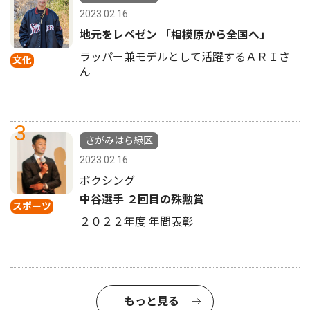
2023.02.16
地元をレペゼン 「相模原から全国へ」
ラッパー兼モデルとして活躍するＡＲＩさ
文化
ん
3
さがみはら緑区
2023.02.16
ボクシング
中谷選手 ２回目の殊勲賞
スポーツ
２０２２年度 年間表彰
もっと見る