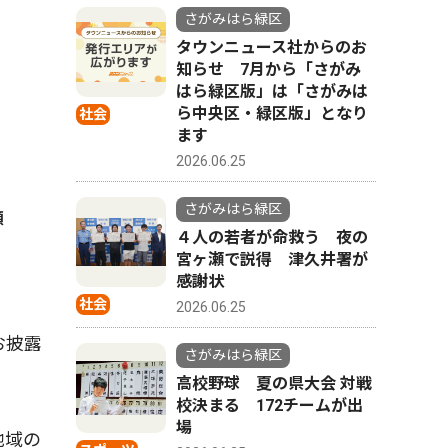
さがみはら緑区
タウンニュース社からのお
知らせ 7月から「さがみ
はら緑区版」は「さがみは
ら中央区・緑区版」となり
社会
ます
2026.06.25
さがみはら緑区
顔
４人の若者が命救う 夜の
宮ヶ瀬で説得 津久井署が
感謝状
社会
2026.06.25
お披露
さがみはら緑区
高校野球 夏の県大会 対戦
校決まる 172チームが出
場
地域の