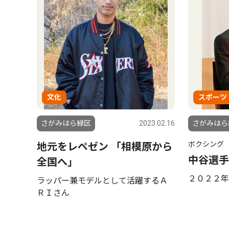
文化
スポーツ
さがみはら緑区
2023.02.16
さがみはら
ボクシング
地元をレペゼン 「相模原から
中谷選手
全国へ」
２０２２年
ラッパー兼モデルとして活躍するＡ
ＲＩさん