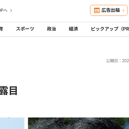
広告出稿
OPへ
育
スポーツ
政治
経済
ピックアップ（P
公開日：2025
露目