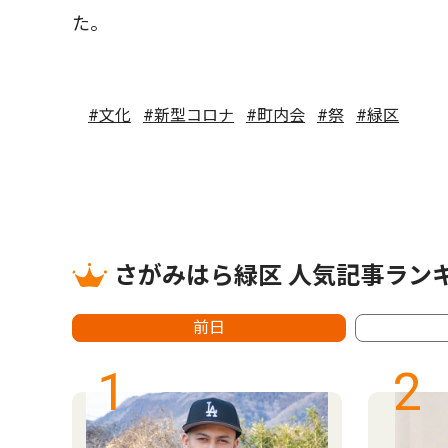
た。
#文化
#新型コロナ
#町内会
#祭
#緑区
さがみはら緑区 人気記事ラン
前日
1
2