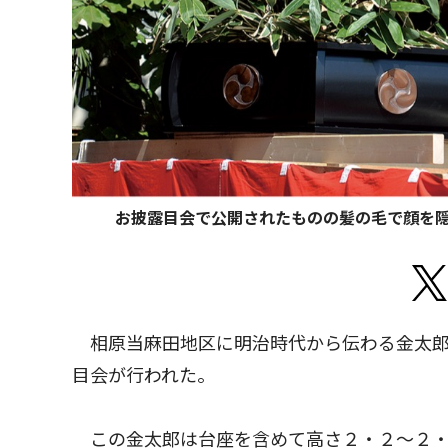
お披露目会で公開されたものの髪の毛で顔を
相原当麻田地区に明治時代から伝わる金太郎
目会が行われた。
この金太郎は台座を含めて高さ２・２〜２・