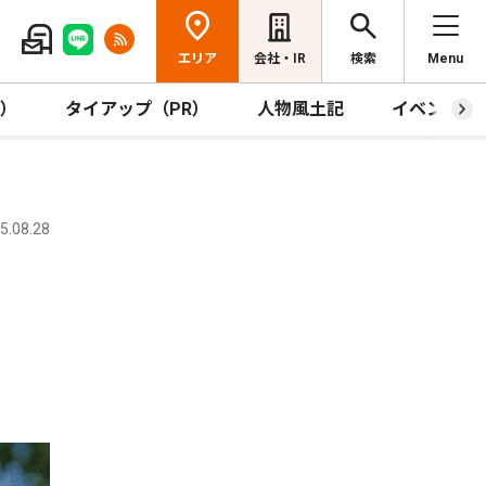
エリア
会社・IR
検索
Menu
R）
タイアップ（PR）
人物風土記
イベント
.08.28