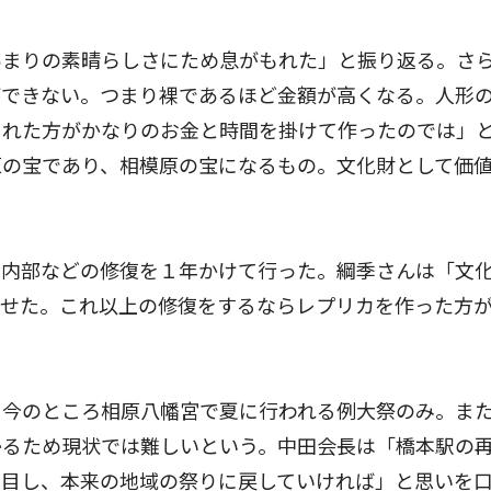
まりの素晴らしさにため息がもれた」と振り返る。さ
ができない。つまり裸であるほど金額が高くなる。人形
された方がかなりのお金と時間を掛けて作ったのでは」
原の宝であり、相模原の宝になるもの。文化財として価
内部などの修復を１年かけて行った。綱季さんは「文
ませた。これ以上の修復をするならレプリカを作った方
今のところ相原八幡宮で夏に行われる例大祭のみ。ま
かるため現状では難しいという。中田会長は「橋本駅の
露目し、本来の地域の祭りに戻していければ」と思いを