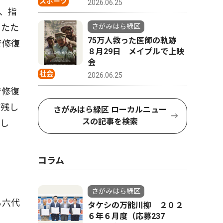
スポーツ
2026.06.25
、指
ったた
さがみはら緑区
75万人救った医師の軌跡
で修復
８月29日 メイプルで上映
会
社会
2026.06.25
で修復
が残し
さがみはら緑区 ローカルニュー
スの記事を検索
話し
コラム
さがみはら緑区
る六代
タケシの万能川柳 ２０２
６年６月度（応募237