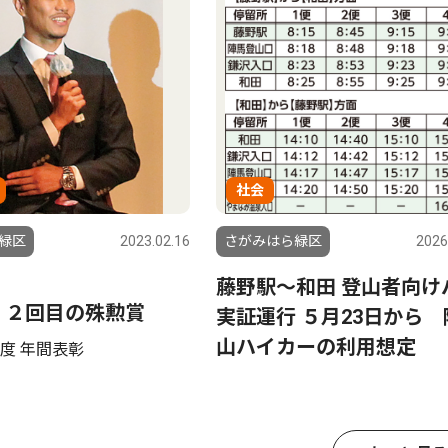
社会
緑区
2023.02.16
さがみはら緑区
2026
藤野駅～和田 登山者向け
 ２回目の殊勲賞
実証運行 ５月23日から 
山ハイカーの利用想定
度 年間表彰