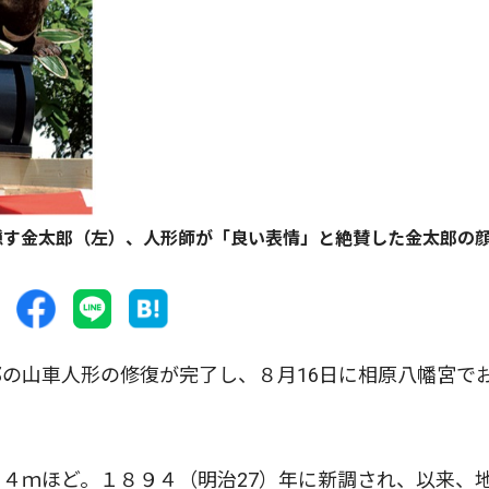
隠す金太郎（左）、人形師が「良い表情」と絶賛した金太郎の
の山車人形の修復が完了し、８月16日に相原八幡宮で
４ｍほど。１８９４（明治27）年に新調され、以来、