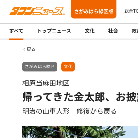
さがみはら緑区版
総合T
すべて
トップニュース
文化
社会
教
戻る
さがみはら緑区
文化
相原当麻田地区
帰ってきた金太郎、お披
明治の山車人形 修復から戻る