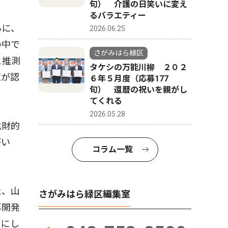
句） 介護の日笑いに変え
るバラエティー
らに、
2026.06.25
の中で
さがみはら緑区
と推測
タケシの万能川柳 ２０２
値が認
６年５月度（応募177
句） 還暦の祝いを親がし
てくれる
2026.05.28
化財的
がい
コラム一覧
た、山
さがみはら緑区編集室
再開発
口にし