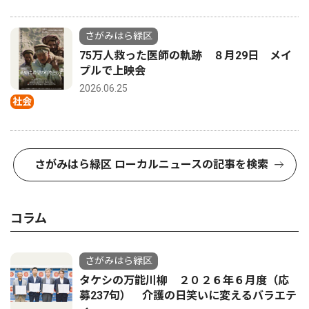
さがみはら緑区
75万人救った医師の軌跡 ８月29日 メイ
プルで上映会
2026.06.25
社会
さがみはら緑区 ローカルニュースの記事を検索
コラム
さがみはら緑区
タケシの万能川柳 ２０２６年６月度（応
募237句） 介護の日笑いに変えるバラエテ