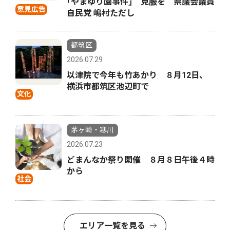
｢やまゆり園事件｣ 克服を 県議会議員
意見広告
自民党 嶋村ただし
都筑区
2026.07.29
以津院で今年も竹あかり ８月12日、
横浜市都筑区池辺町で
文化
茅ヶ崎・寒川
2026.07.23
どまんなか祭り開催 ８月８日午後４時
から
社会
エリア一覧を見る