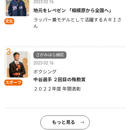
2023.02.16
地元をレペゼン 「相模原から全国へ」
ラッパー兼モデルとして活躍するＡＲＩさ
文化
ん
3
さがみはら緑区
2023.02.16
ボクシング
中谷選手 ２回目の殊勲賞
スポーツ
２０２２年度 年間表彰
もっと見る