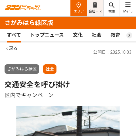
エリア
会社・IR
検索
Menu
さがみはら緑区版
すべて
トップニュース
文化
社会
教育
ス
戻る
公開日：2025.10.03
さがみはら緑区
社会
交通安全を呼び掛け
区内でキャンペーン