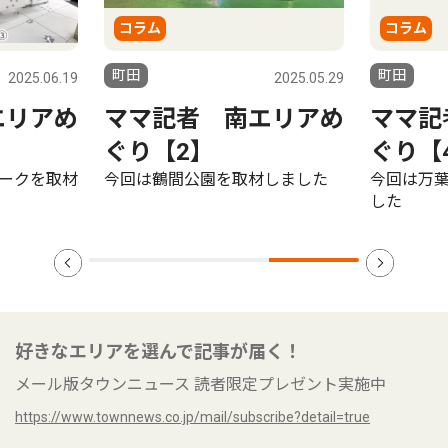
コラム
コラム
町田
町田
2025.06.19
2025.05.29
エリアめ
ママ記者 南エリアめ
ママ記
ぐり【2】
ぐり【
ークを取材
今回は鶴間公園を取材しました
今回は万
した
好きなエリアを選んで記事が届く！
メール版タウンニュース 読者限定プレゼント実施中
https://www.townnews.co.jp/mail/subscribe?detail=true