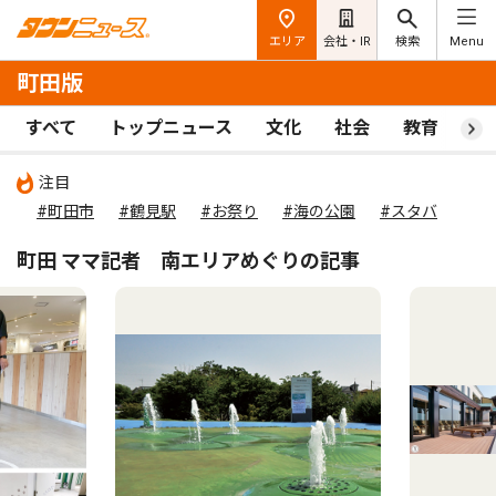
エリア
会社・IR
検索
Menu
町田版
すべて
トップニュース
文化
社会
教育
ス
注目
#町田市
#鶴見駅
#お祭り
#海の公園
#スタバ
町田 ママ記者 南エリアめぐりの記事