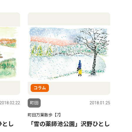
コラム
2018.02.22
町田
2018.01.25
町田万葉散歩【7】
ひとし
「雪の薬師池公園」沢野ひとし