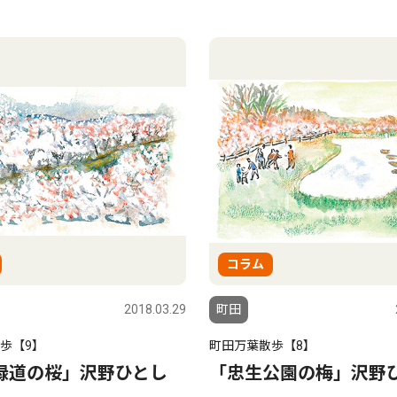
コラム
2018.03.29
町田
歩【9】
町田万葉散歩【8】
緑道の桜」沢野ひとし
「忠生公園の梅」沢野