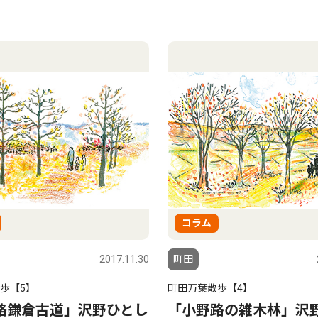
コラム
2017.11.30
町田
歩【5】
町田万葉散歩【4】
路鎌倉古道」沢野ひとし
「小野路の雑木林」沢