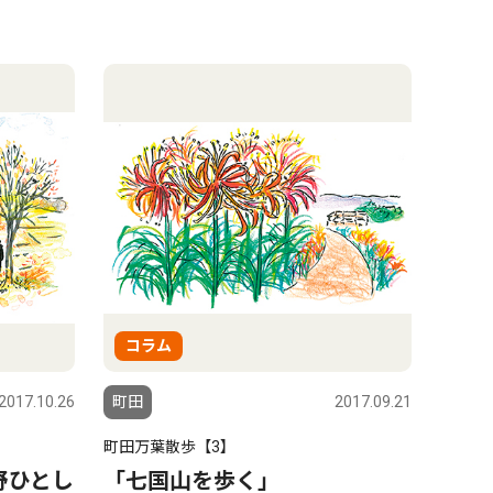
コラム
2017.10.26
町田
2017.09.21
町田万葉散歩【3】
野ひとし
「七国山を歩く」