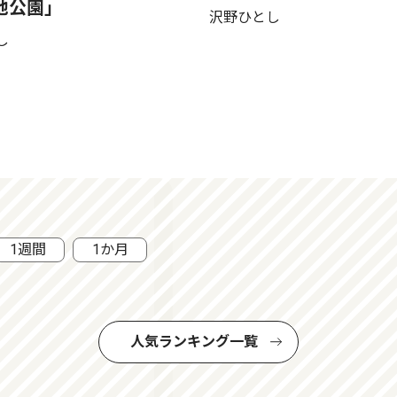
池公園」
沢野ひとし
し
1週間
1か月
人気ランキング一覧