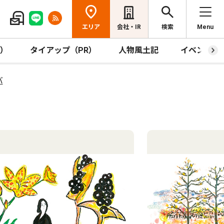
エリア
会社・IR
検索
Menu
R）
タイアップ（PR）
人物風土記
イベント
バ