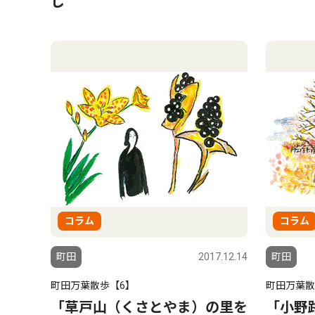
し
コラム
コラム
町田
2017.12.14
町田
町田万葉散歩【6】
町田万葉散
「草戸山（くさとやま）の里を
「小野