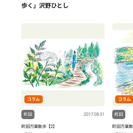
歩く」沢野ひとし
コラム
コラム
町田
2017.08.31
町田
町田万葉散歩【2】
町田万葉散