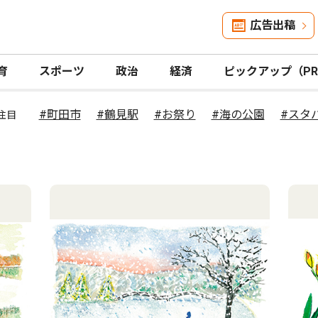
広告出稿
育
スポーツ
政治
経済
ピックアップ（P
#町田市
#鶴見駅
#お祭り
#海の公園
#スタ
注目