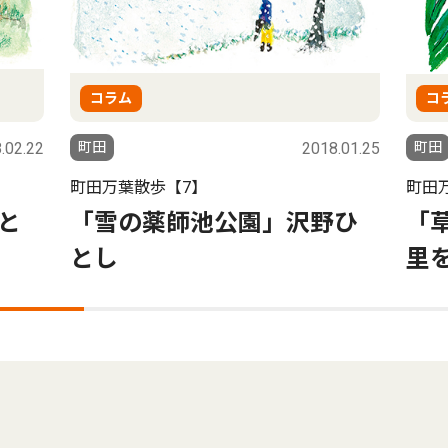
コラム
コ
.02.22
町田
2018.01.25
町田
町田万葉散歩【7】
町田
と
「雪の薬師池公園」沢野ひ
「
とし
里