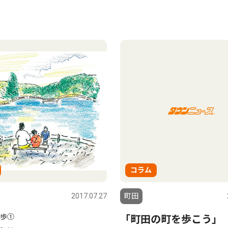
コラム
2017.07.27
町田
歩①
「町田の町を歩こう」