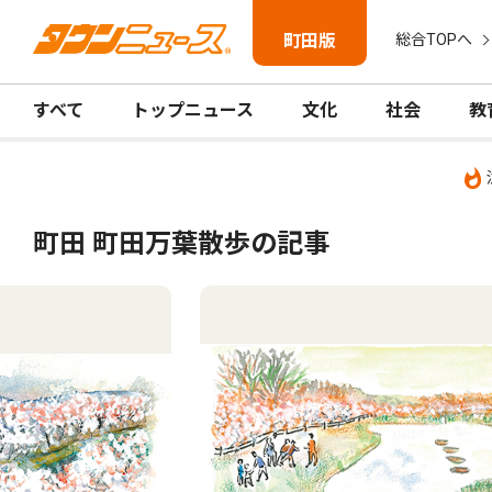
町田版
総合TOPへ
すべて
トップニュース
文化
社会
教
町田 町田万葉散歩の記事