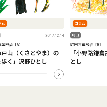
ラム
コラム
2017.12.14
町田
万葉散歩【6】
町田万葉散歩【5】
草戸山（くさとやま）の
「小野路鎌倉
を歩く」沢野ひとし
とし