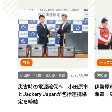
社会
トップ
小田原・箱根・湯河原・真鶴
2026.08.08
伊勢原
災害時の電源確保へ 小田原市
伊勢原
とJackery Japanが包括連携協
派遣 
定を締結