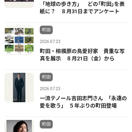
「地球の歩き方」 どの｢町田｣を表
紙に？ ８月31日までアンケート
町田
2026.07.23
町田・相模原の鳥愛好家 貴重な写
真を展示 ８月21日（金）から
町田
2026.07.23
一流テノール吉田志門さん ｢永遠の
愛を歌う｣ ５年ぶりの町田登場
町田