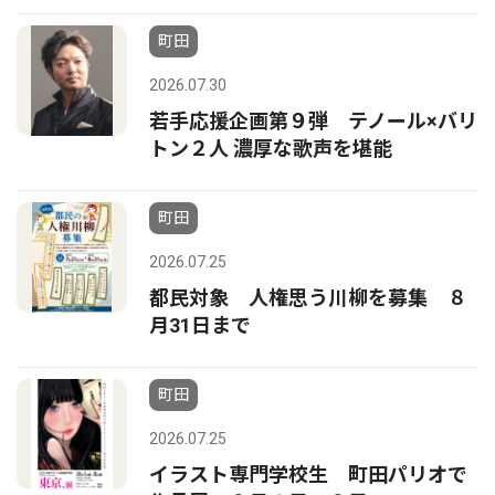
町田
2026.07.30
若手応援企画第９弾 テノール×バリ
トン２人 濃厚な歌声を堪能
町田
2026.07.25
都民対象 人権思う川柳を募集 ８
月31日まで
町田
2026.07.25
イラスト専門学校生 町田パリオで