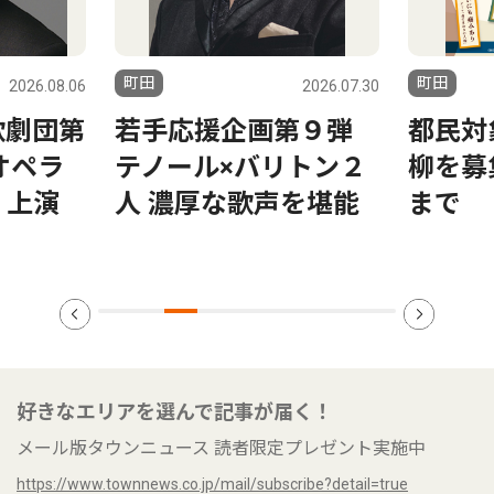
町田
町田
2026.08.06
2026.07.30
歌劇団第
若手応援企画第９弾
都民対
オペラ
テノール×バリトン２
柳を募
」上演
人 濃厚な歌声を堪能
まで
好きなエリアを選んで記事が届く！
メール版タウンニュース 読者限定プレゼント実施中
https://www.townnews.co.jp/mail/subscribe?detail=true