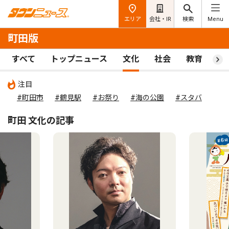
エリア
会社・IR
検索
Menu
町田版
すべて
トップニュース
文化
社会
教育
ス
注目
#町田市
#鶴見駅
#お祭り
#海の公園
#スタバ
町田 文化の記事