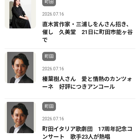
町田
2026.07.16
直木賞作家・三浦しをんさん招き、
催し 久美堂 21日に町田市能ヶ谷
で
町田
2026.07.16
榛葉樹人さん 愛と情熱のカンツォ
ーネ 好評につきアンコール
町田
2026.07.16
町田イタリア歌劇団 17周年記念コ
ンサート 歌手23人が熱唱