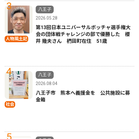
3
八王子
2026.05.28
第13回日本ユニバーサルボッチャ選手権大
会の団体戦チャレンジの部で優勝した 櫻
人物風土記
井 幾夫さん 椚田町在住 51歳
4
八王子
2026.08.04
八王子市 熊本へ義援金を 公共施設に募
金箱
社会
5