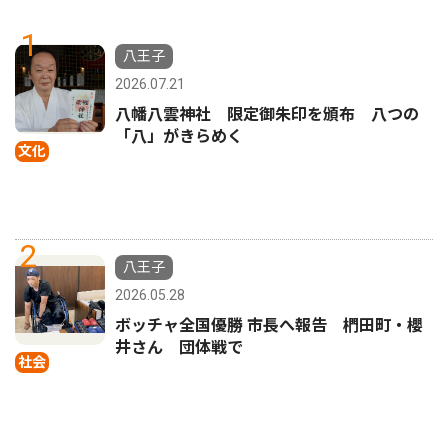
1
八王子
2026.07.21
八幡八雲神社 限定御朱印を頒布 八つの
「八」がきらめく
文化
2
八王子
2026.05.28
ボッチャ全国優勝 市長へ報告 椚田町・櫻
井さん 団体戦で
社会