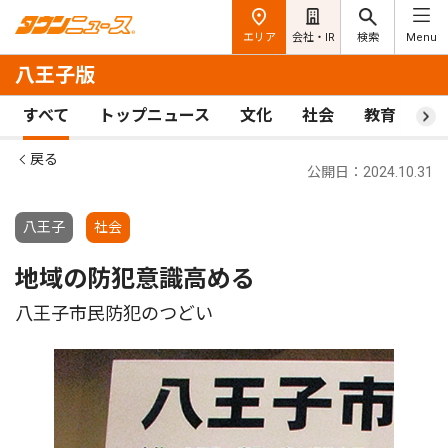
エリア
会社・IR
検索
Menu
八王子版
すべて
トップニュース
文化
社会
教育
ス
戻る
公開日：2024.10.31
八王子
社会
地域の防犯意識高める
八王子市民防犯のつどい