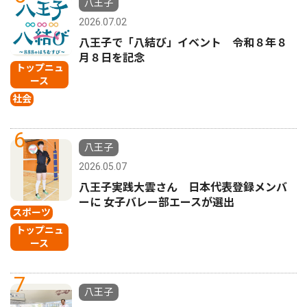
八王子
2026.07.02
八王子で「八結び」イベント 令和８年８
月８日を記念
トップニュ
ース
社会
6
八王子
2026.05.07
八王子実践大雲さん 日本代表登録メンバ
ーに 女子バレー部エースが選出
スポーツ
トップニュ
ース
7
八王子