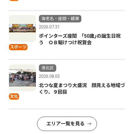
海老名・座間・綾瀬
2026.07.31
ポインターズ座間 ｢50歳｣の誕生日祝
う ＯＢ駆けつけ祝賀会
スポーツ
港北区
2026.08.05
北つな夏まつり大盛況 顔見える地域づ
くり、９回目
文化
エリア一覧を見る