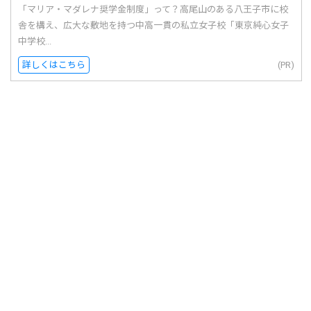
「マリア・マダレナ奨学金制度」って？高尾山のある八王子市に校
舎を構え、広大な敷地を持つ中高一貫の私立女子校「東京純心女子
中学校...
詳しくはこちら
(PR)