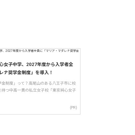
心女子中学、2027年度から入学者全
レナ奨学金制度」を導入！
学金制度」って？高尾山のある八王子市に校
を持つ中高一貫の私立女子校「東京純心女子
(PR)