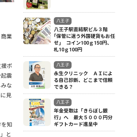
八王子
八王子駅直結駅ビル３階
｢保管に迷う外国硬貨もお任
る商業
せ｣ コイン100ｇ150円、
札10ｇ100円
八王子
支援ボ
永生クリニック ＡＩによ
や起震
る自己診断、どこまで信頼
しみな
できる？
両に見
八王子
年金受取は「きらぼし銀
行」へ 最大５０００円分
ギフトカード進呈中
方を知
い」と