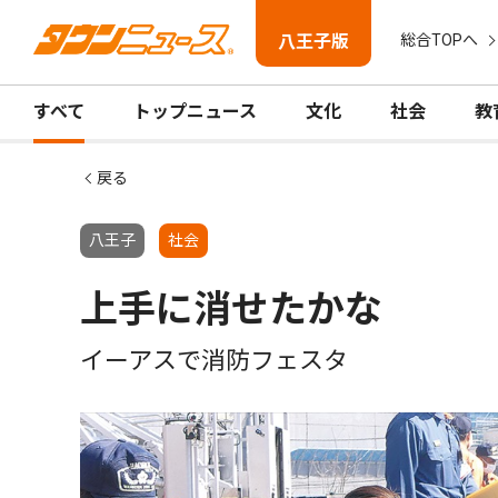
八王子版
総合TOPへ
すべて
トップニュース
文化
社会
教
戻る
八王子
社会
上手に消せたかな
イーアスで消防フェスタ