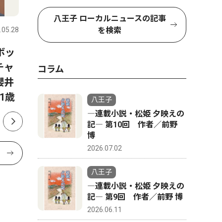
文化
スポーツ
八王子 ローカルニュースの記事
を検索
.05.28
八王子
2026.08.04
八王子
ボッ
クラシック音楽が語る哲学
八王子実
チャ
八王子市生涯学習センターで
表登録メ
コラム
櫻井
市民自由講座
部エース
1歳
八王子
―連載小説・松姫 夕映えの
記― 第10回 作者／前野
博
2026.07.02
八王子
―連載小説・松姫 夕映えの
記― 第9回 作者／前野 博
2026.06.11