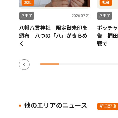
文化
社会
6.07.30
八王子
2026.07.21
八王子
析
八幡八雲神社 限定御朱印を
ボッチャ
の生
頒布 八つの「八」がきらめ
告 椚田
く
戦で
他のエリアのニュース
新着記事