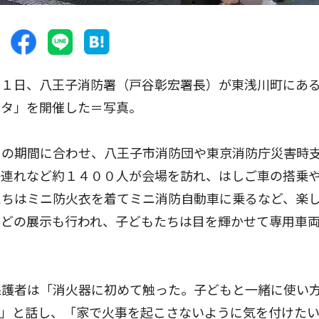
１日、八王子消防署（戸谷彰宏署長）が東浅川町にあ
スタ」を開催した＝写真。
の期間に合わせ、八王子市消防団や東京消防庁災害時
子連れなど約１４００人が会場を訪れ、はしご車の搭乗
たちはミニ防火衣を着てミニ消防自動車に乗るなど、楽
などの展示も行われ、子どもたちは目を輝かせて専用車
護者は「消火器に初めて触った。子どもと一緒に使い
た」と話し、「家で火事を起こさないように気を付けた