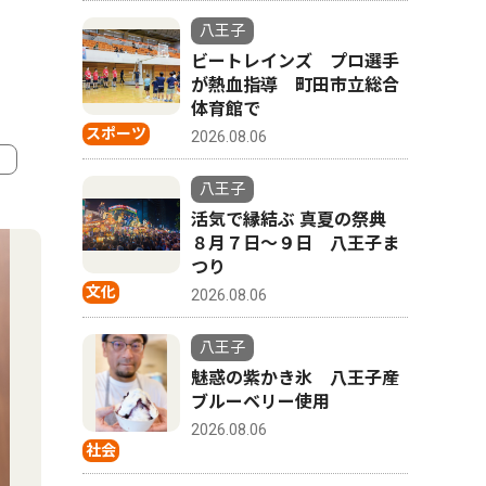
八王子
ビートレインズ プロ選手
が熱血指導 町田市立総合
体育館で
スポーツ
2026.08.06
八王子
4
5
活気で縁結ぶ 真夏の祭典
８月７日〜９日 八王子ま
つり
文化
2026.08.06
八王子
魅惑の紫かき氷 八王子産
ブルーベリー使用
2026.08.06
社会