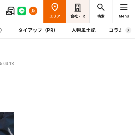
エリア
会社・IR
検索
Menu
R）
タイアップ（PR）
人物風土記
コラム
.03.13