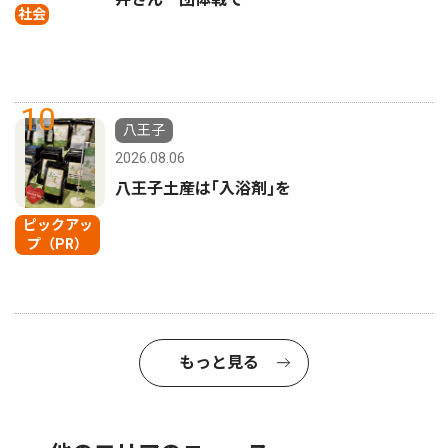
社会
10
八王子
2026.08.06
八王子土産は｢入浴剤｣を
ピックアッ
プ（PR）
もっと見る