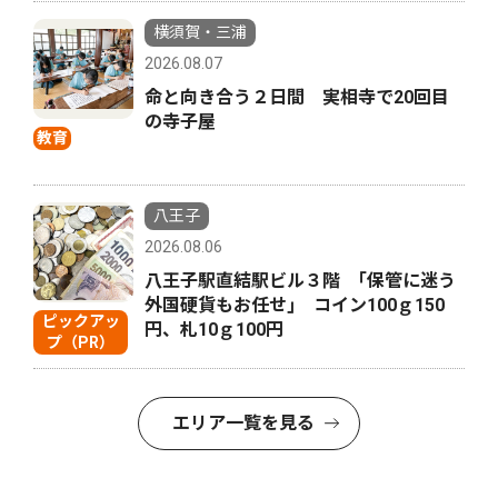
横須賀・三浦
2026.08.07
命と向き合う２日間 実相寺で20回目
の寺子屋
教育
八王子
2026.08.06
八王子駅直結駅ビル３階 ｢保管に迷う
外国硬貨もお任せ｣ コイン100ｇ150
ピックアッ
円、札10ｇ100円
プ（PR）
エリア一覧を見る