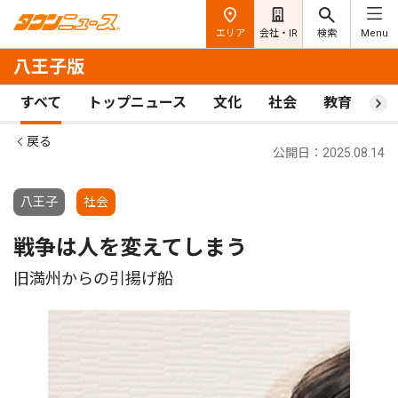
エリア
会社・IR
検索
Menu
八王子版
すべて
トップニュース
文化
社会
教育
ス
戻る
公開日：2025.08.14
八王子
社会
戦争は人を変えてしまう
旧満州からの引揚げ船