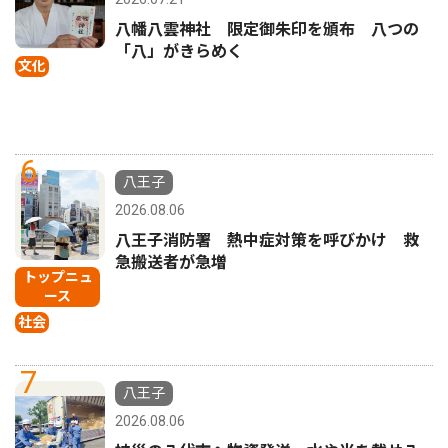
八幡八雲神社 限定御朱印を頒布 八つの
「八」がきらめく
文化
6
八王子
2026.08.06
八王子消防署 熱中症対策を呼びかけ 救
急搬送者が急増
トップニュ
ース
社会
7
八王子
2026.08.06