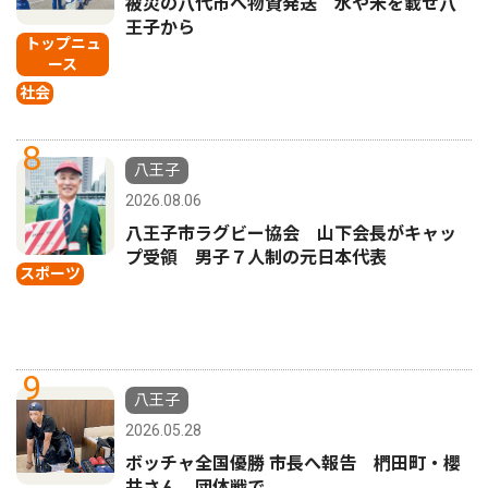
被災の八代市へ物資発送 水や米を載せ八
王子から
トップニュ
ース
社会
8
八王子
2026.08.06
八王子市ラグビー協会 山下会長がキャッ
プ受領 男子７人制の元日本代表
スポーツ
9
八王子
2026.05.28
ボッチャ全国優勝 市長へ報告 椚田町・櫻
井さん 団体戦で