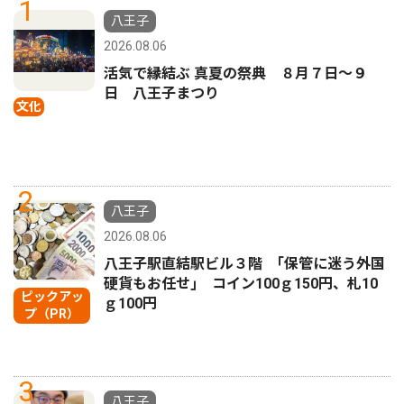
1
八王子
2026.08.06
活気で縁結ぶ 真夏の祭典 ８月７日〜９
日 八王子まつり
文化
2
八王子
2026.08.06
八王子駅直結駅ビル３階 ｢保管に迷う外国
硬貨もお任せ｣ コイン100ｇ150円、札10
ピックアッ
ｇ100円
プ（PR）
3
八王子