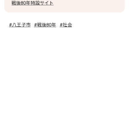
戦後80年特設サイト
#八王子市
#戦後80年
#社会