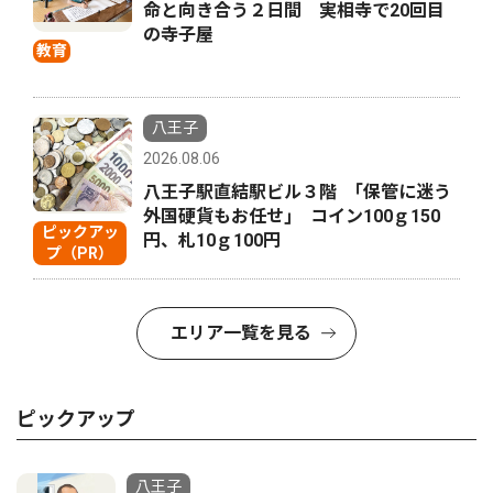
命と向き合う２日間 実相寺で20回目
の寺子屋
教育
八王子
2026.08.06
八王子駅直結駅ビル３階 ｢保管に迷う
外国硬貨もお任せ｣ コイン100ｇ150
ピックアッ
円、札10ｇ100円
プ（PR）
エリア一覧を見る
ピックアップ
八王子