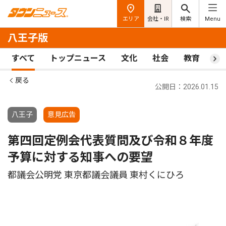
エリア
会社・IR
検索
Menu
八王子版
すべて
トップニュース
文化
社会
教育
ス
戻る
公開日：2026.01.15
八王子
意見広告
第四回定例会代表質問及び令和８年度
予算に対する知事への要望
都議会公明党 東京都議会議員 東村くにひろ