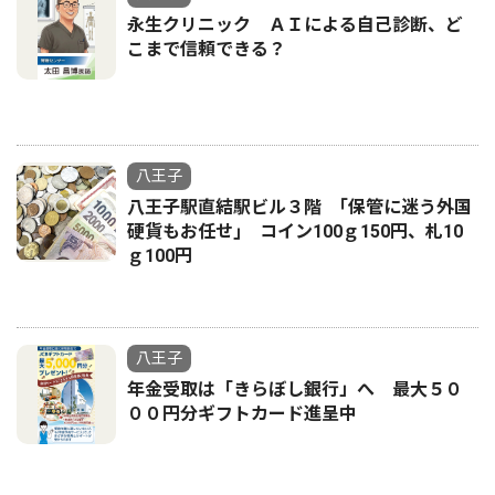
永生クリニック ＡＩによる自己診断、ど
こまで信頼できる？
八王子
八王子駅直結駅ビル３階 ｢保管に迷う外国
硬貨もお任せ｣ コイン100ｇ150円、札10
ｇ100円
八王子
年金受取は「きらぼし銀行」へ 最大５０
００円分ギフトカード進呈中