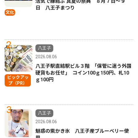
活気で縁結ぶ 真夏の祭典 ８月７日〜９
日 八王子まつり
文化
2
八王子
2026.08.06
八王子駅直結駅ビル３階 ｢保管に迷う外国
硬貨もお任せ｣ コイン100ｇ150円、札10
ピックアッ
ｇ100円
プ（PR）
3
八王子
2026.08.06
魅惑の紫かき氷 八王子産ブルーベリー使
用