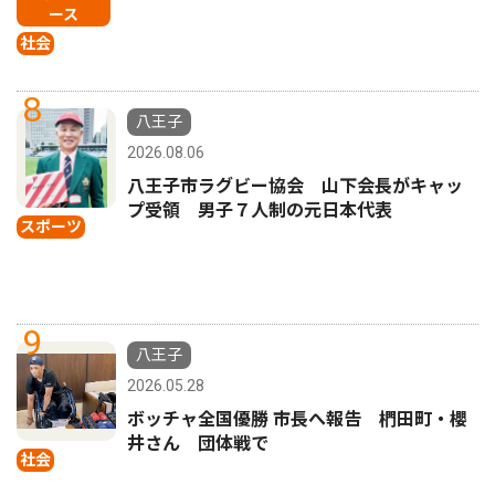
ース
社会
8
八王子
2026.08.06
八王子市ラグビー協会 山下会長がキャッ
プ受領 男子７人制の元日本代表
スポーツ
9
八王子
2026.05.28
ボッチャ全国優勝 市長へ報告 椚田町・櫻
井さん 団体戦で
社会