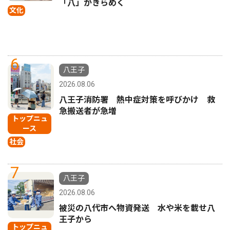
「八」がきらめく
文化
6
八王子
2026.08.06
八王子消防署 熱中症対策を呼びかけ 救
急搬送者が急増
トップニュ
ース
社会
7
八王子
2026.08.06
被災の八代市へ物資発送 水や米を載せ八
王子から
トップニュ