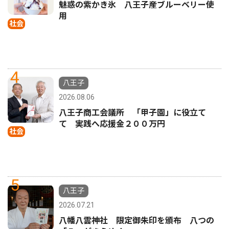
魅惑の紫かき氷 八王子産ブルーベリー使
用
社会
4
八王子
2026.08.06
八王子商工会議所 「甲子園」に役立て
て 実践へ応援金２００万円
社会
5
八王子
2026.07.21
八幡八雲神社 限定御朱印を頒布 八つの