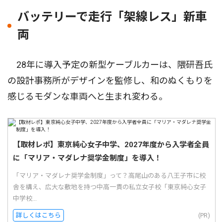
バッテリーで走行「架線レス」新車
両
28年に導入予定の新型ケーブルカーは、隈研吾氏
の設計事務所がデザインを監修し、和のぬくもりを
感じるモダンな車両へと生まれ変わる。
【取材レポ】東京純心女子中学、2027年度から入学者全員
に「マリア・マダレナ奨学金制度」を導入！
「マリア・マダレナ奨学金制度」って？高尾山のある八王子市に校
舎を構え、広大な敷地を持つ中高一貫の私立女子校「東京純心女子
中学校...
詳しくはこちら
(PR)