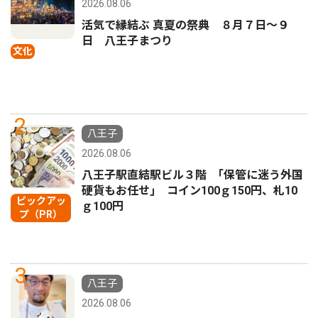
2026.08.06
活気で縁結ぶ 真夏の祭典 ８月７日〜９
日 八王子まつり
文化
2
八王子
2026.08.06
八王子駅直結駅ビル３階 ｢保管に迷う外国
硬貨もお任せ｣ コイン100ｇ150円、札10
ピックアッ
ｇ100円
プ（PR）
3
八王子
2026.08.06