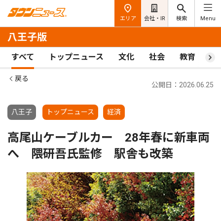
エリア
会社・IR
検索
Menu
八王子版
すべて
トップニュース
文化
社会
教育
ス
戻る
公開日：2026.06.25
八王子
トップニュース
経済
高尾山ケーブルカー 28年春に新車両
へ 隈研吾氏監修 駅舎も改築