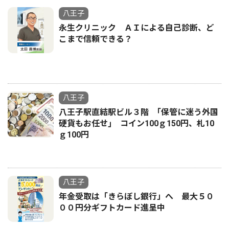
八王子
永生クリニック ＡＩによる自己診断、ど
こまで信頼できる？
八王子
八王子駅直結駅ビル３階 ｢保管に迷う外国
硬貨もお任せ｣ コイン100ｇ150円、札10
ｇ100円
八王子
年金受取は「きらぼし銀行」へ 最大５０
００円分ギフトカード進呈中