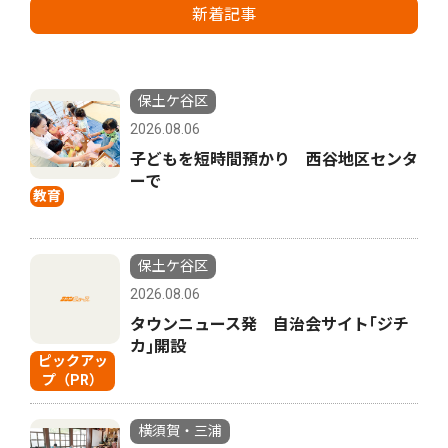
新着記事
保土ケ谷区
2026.08.06
子どもを短時間預かり 西谷地区センタ
ーで
教育
保土ケ谷区
2026.08.06
タウンニュース発 自治会サイト｢ジチ
カ｣開設
ピックアッ
プ（PR）
横須賀・三浦