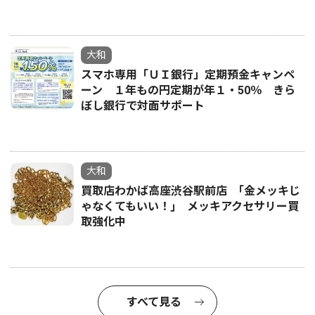
大和
スマホ専用「ＵＩ銀行」定期預金キャンペ
ーン １年もの円定期が年１・50％ きら
ぼし銀行で対面サポート
大和
買取店わかば高座渋谷駅前店 ｢金メッキじ
ゃなくてもいい！｣ メッキアクセサリー買
取強化中
すべて見る