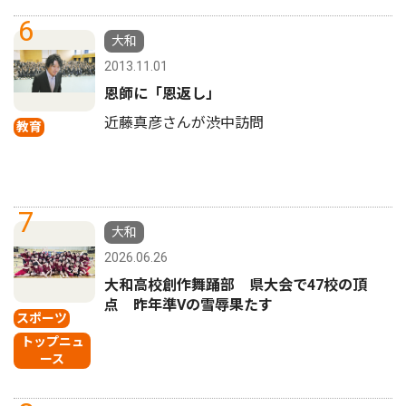
6
大和
2013.11.01
恩師に「恩返し」
近藤真彦さんが渋中訪問
教育
7
大和
2026.06.26
大和高校創作舞踊部 県大会で47校の頂
点 昨年準Vの雪辱果たす
スポーツ
トップニュ
ース