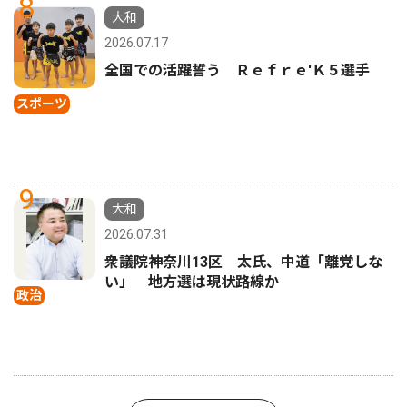
8
大和
2026.07.17
全国での活躍誓う Ｒｅｆｒｅ'Ｋ５選手
スポーツ
9
大和
2026.07.31
衆議院神奈川13区 太氏、中道「離党しな
い」 地方選は現状路線か
政治