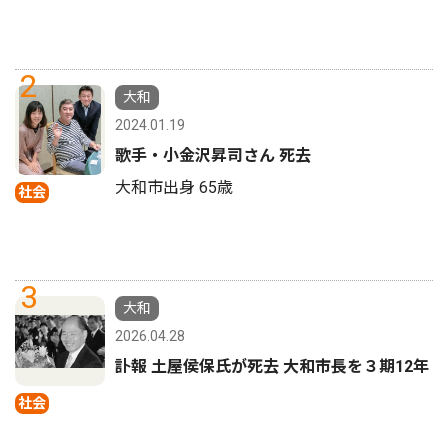
2
大和
2024.01.19
歌手・小金沢昇司さん 死去
大和市出身 65歳
社会
3
大和
2026.04.28
訃報 土屋侯保氏が死去 大和市長を３期12年
社会