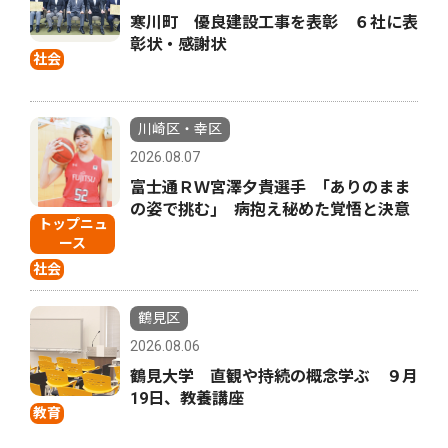
寒川町 優良建設工事を表彰 ６社に表
彰状・感謝状
社会
川崎区・幸区
2026.08.07
富士通ＲＷ宮澤夕貴選手 ｢ありのまま
の姿で挑む｣ 病抱え秘めた覚悟と決意
トップニュ
ース
社会
鶴見区
2026.08.06
鶴見大学 直観や持続の概念学ぶ ９月
19日、教養講座
教育