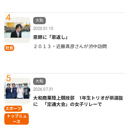
4
大和
2020.01.10
恩師に「恩返し」
２０１３・近藤真彦さんが渋中訪問
社会
5
大和
2026.07.31
大和商業陸上競技部 1年生トリオが県選抜
に 「定通大会」の女子リレーで
スポーツ
トップニュ
ース