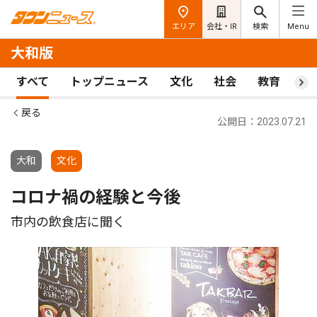
エリア
会社・IR
検索
Menu
大和版
すべて
トップニュース
文化
社会
教育
ス
戻る
公開日：2023.07.21
大和
文化
コロナ禍の経験と今後
市内の飲食店に聞く