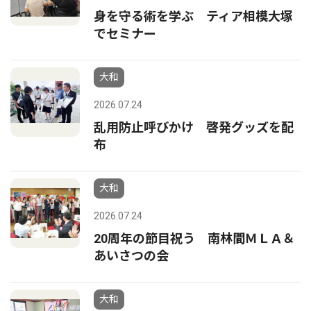
身を守る術を学ぶ ティア相模大塚
でセミナー
大和
2026.07.24
乱用防止呼びかけ 啓発グッズを配
布
大和
2026.07.24
20周年の節目祝う 南林間ＭＬＡ＆
あいさつの会
大和