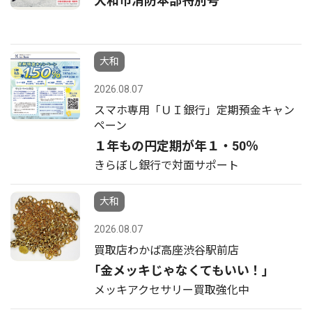
大和市消防本部特別号
大和
2026.08.07
スマホ専用「ＵＩ銀行」定期預金キャン
ペーン
１年もの円定期が年１・50％
きらぼし銀行で対面サポート
大和
2026.08.07
買取店わかば高座渋谷駅前店
｢金メッキじゃなくてもいい！｣
メッキアクセサリー買取強化中