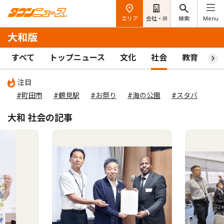
エリア
会社・IR
検索
Menu
大和版
すべて
トップニュース
文化
社会
教育
ス
注目
#町田市
#鶴見駅
#お祭り
#海の公園
#スタバ
大和 社会の記事