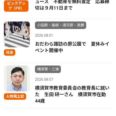
ュース 不動産を無料査定 応募締
ピックアッ
切は９月11日まで
プ（PR）
小田原・箱根・湯河原・真鶴
2026.08.01
おだわら諏訪の原公園で 夏休みイ
ベント開催中
社会
横須賀・三浦
2026.08.07
横須賀市教育委員会の教育長に就い
た 生田 研一さん 横須賀市在勤
人物風土記
44歳