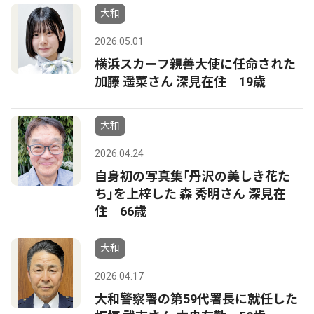
大和
2026.05.01
横浜スカーフ親善大使に任命された
加藤 遥菜さん 深見在住 19歳
大和
2026.04.24
自身初の写真集｢丹沢の美しき花た
ち｣を上梓した 森 秀明さん 深見在
住 66歳
大和
2026.04.17
大和警察署の第59代署長に就任した