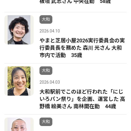
板垣 武志さん 中央在勤 58歳
大和
2026.04.10
やまと芝居小屋2026実行委員会の実
行委員長を務めた 森川 光さん 大和
市内で活動 35歳
大和
2026.04.03
大和駅前でこのほど行われた「にじ
いろパン祭り」を企画、運営した 高
野橋 絵美さん 南林間在勤 44歳
大和