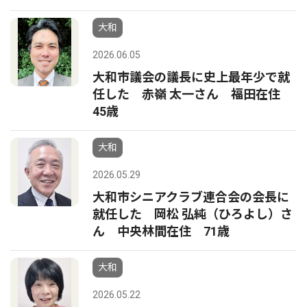
大和
2026.06.05
大和市議会の議長に史上最年少で就
任した 赤嶺 太一さん 福田在住
45歳
大和
2026.05.29
大和市シニアクラブ連合会の会長に
就任した 岡松 弘純（ひろよし）さ
ん 中央林間在住 71歳
大和
2026.05.22