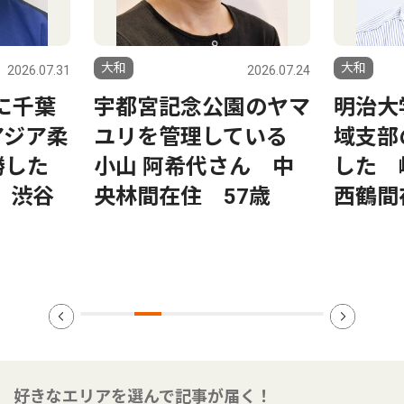
大和
大和
2026.07.31
2026.07.24
日に千葉
宇都宮記念公園のヤマ
明治大
アジア柔
ユリを管理している
域支部
勝した
小山 阿希代さん 中
した 
 渋谷
央林間在住 57歳
西鶴間
好きなエリアを選んで記事が届く！