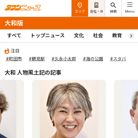
エリア
会社・IR
検索
Menu
大和版
すべて
トップニュース
文化
社会
教育
ス
注目
#町田市
#鶴見駅
#久永小太郎
#海の公園
#スタバ
大和 人物風土記の記事