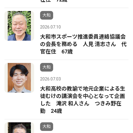
大和
2026.07.10
大和市スポーツ推進委員連絡協議会
の会長を務める 人見 清志さん 代
官在住 67歳
大和
2026.07.03
大和高校の教諭で地元企業による生
徒むけの講演会を中心となって企画
した 滝沢 和人さん つきみ野在
勤 24歳
大和