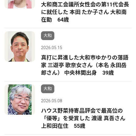
大和商工会議所女性会の第11代会長
に就任した 本田 たか子さん 大和南
在勤 64歳
大和
2026.05.15
真打に昇進した大和市ゆかりの落語
家 三遊亭 歌奈女さん（本名 永田岳
郎さん） 中央林間出身 39歳
大和
2026.05.08
ハウス野菜持寄品評会で最高位の
「優等」を受賞した 渡邊 真吾さん
上和田在住 55歳