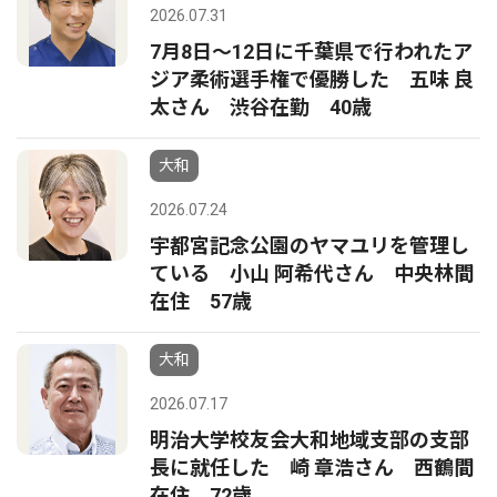
2026.07.31
7月8日〜12日に千葉県で行われたア
ジア柔術選手権で優勝した 五味 良
太さん 渋谷在勤 40歳
大和
2026.07.24
宇都宮記念公園のヤマユリを管理し
ている 小山 阿希代さん 中央林間
在住 57歳
大和
2026.07.17
明治大学校友会大和地域支部の支部
長に就任した 崎 章浩さん 西鶴間
在住 72歳