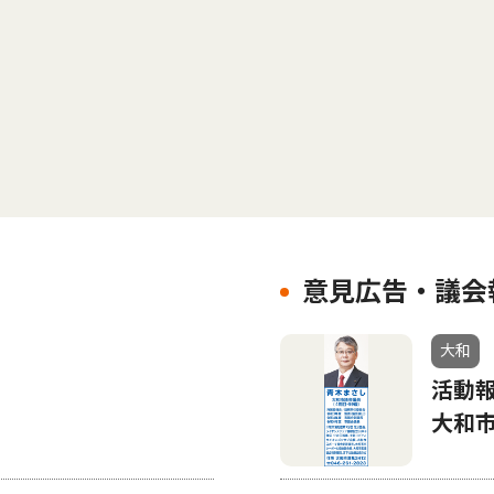
意見広告・議会
大和
活動
大和