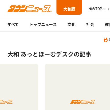
大和版
総合TOPへ
すべて
トップニュース
文化
社会
教
大和 あっとほーむデスクの記事