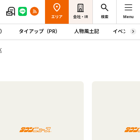
エリア
会社・IR
検索
Menu
R）
タイアップ（PR）
人物風土記
イベント
バ