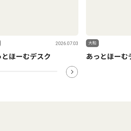
2026.07.03
大和
っとほーむデスク
あっとほーむ