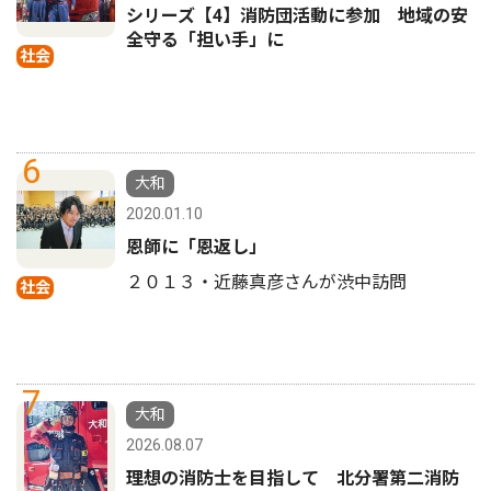
シリーズ【4】消防団活動に参加 地域の安
全守る「担い手」に
社会
6
大和
2020.01.10
恩師に「恩返し」
２０１３・近藤真彦さんが渋中訪問
社会
7
大和
2026.08.07
理想の消防士を目指して 北分署第二消防