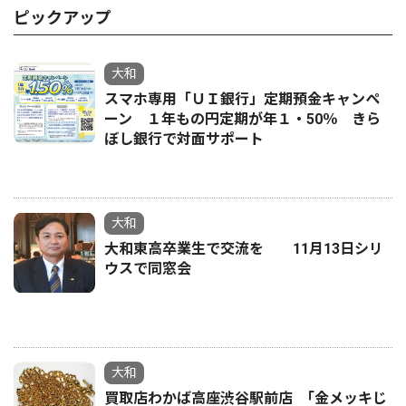
ピックアップ
大和
スマホ専用「ＵＩ銀行」定期預金キャンペ
ーン １年もの円定期が年１・50％ きら
ぼし銀行で対面サポート
大和
大和東高卒業生で交流を 11月13日シリ
ウスで同窓会
大和
買取店わかば高座渋谷駅前店 ｢金メッキじ