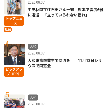
2026.08.07
中央林間在住石田さん一家 熊本で震度6弱
に遭遇 「立っていられない揺れ」
トップニュ
ース
社会
4
大和
2026.08.07
大和東高卒業生で交流を 11月13日シリ
ウスで同窓会
ピックアッ
プ（PR）
5
大和
2026.08.07