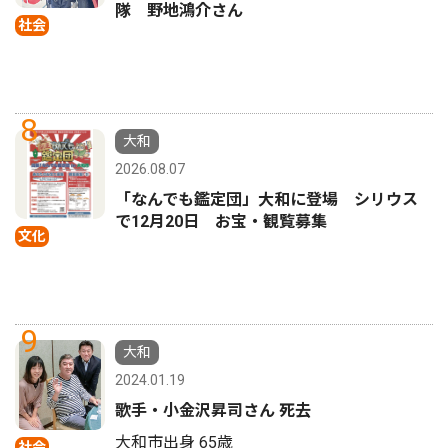
隊 野地鴻介さん
社会
8
大和
2026.08.07
「なんでも鑑定団」大和に登場 シリウス
で12月20日 お宝・観覧募集
文化
9
大和
2024.01.19
歌手・小金沢昇司さん 死去
大和市出身 65歳
社会