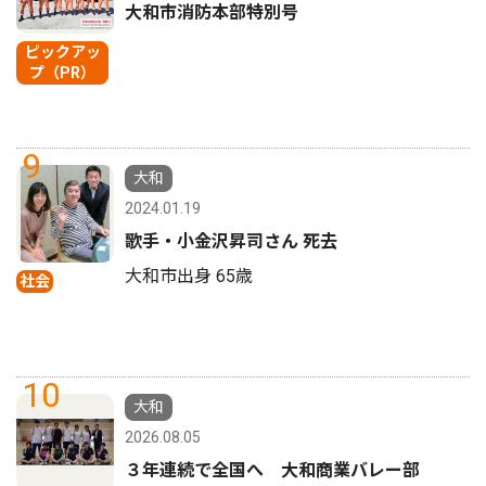
大和市消防本部特別号
ピックアッ
プ（PR）
9
大和
2024.01.19
歌手・小金沢昇司さん 死去
大和市出身 65歳
社会
10
大和
2026.08.05
３年連続で全国へ 大和商業バレー部