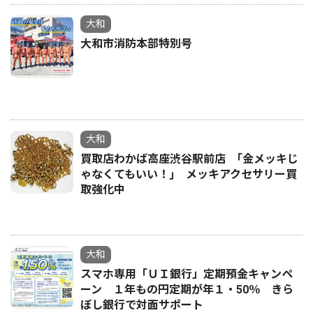
大和
大和市消防本部特別号
大和
買取店わかば高座渋谷駅前店 ｢金メッキじ
ゃなくてもいい！｣ メッキアクセサリー買
取強化中
大和
スマホ専用「ＵＩ銀行」定期預金キャンペ
ーン １年もの円定期が年１・50％ きら
ぼし銀行で対面サポート