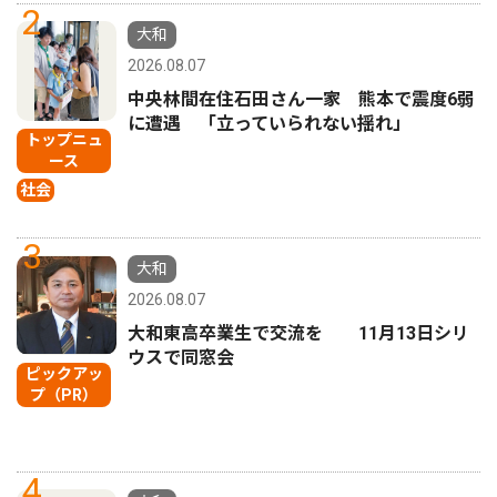
2
大和
2026.08.07
中央林間在住石田さん一家 熊本で震度6弱
に遭遇 「立っていられない揺れ」
トップニュ
ース
社会
3
大和
2026.08.07
大和東高卒業生で交流を 11月13日シリ
ウスで同窓会
ピックアッ
プ（PR）
4