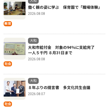
大和
働く親の姿に学ぶ 保育園で「職場体験」
2026.08.08
教育
大和
大和市給付金 対象の94％に支給完了
一人５千円 ８月31日まで
2026.08.08
社会
大和
８年ぶりの提言書 多文化共生会議
2026.08.07
社会