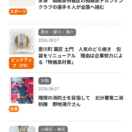
水泳 相模原市緑区の相模原ドルフィン
クラブの選手６人が全国へ挑む
スポーツ
厚木・愛川・清川
2026.08.07
愛川町 菓匠 土門 人気のどら焼き 包
装をリニューアル 理由は企業努力によ
ピックアッ
る「物価高対策」
プ（PR）
大和
2026.08.07
理想の消防士を目指して 北分署第二消
防隊 野地鴻介さん
社会
川崎区・幸区