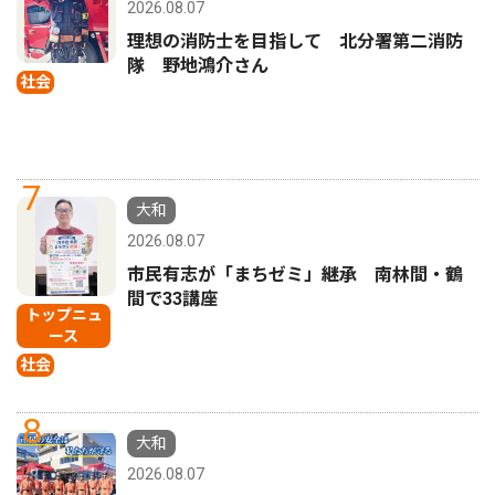
2026.08.07
理想の消防士を目指して 北分署第二消防
隊 野地鴻介さん
社会
7
大和
2026.08.07
市民有志が「まちゼミ」継承 南林間・鶴
間で33講座
トップニュ
ース
社会
8
大和
2026.08.07