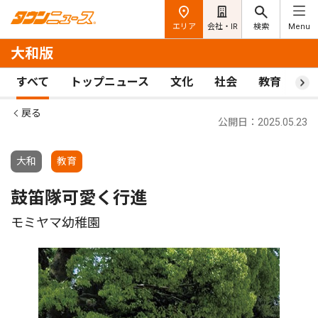
エリア
会社・IR
検索
Menu
大和版
すべて
トップニュース
文化
社会
教育
ス
戻る
公開日：2025.05.23
大和
教育
鼓笛隊可愛く行進
モミヤマ幼稚園