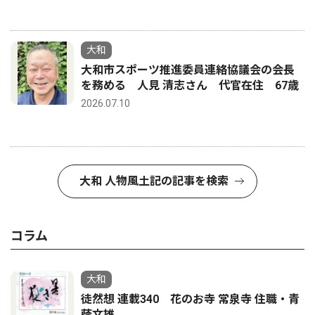
大和
大和市スポーツ推進委員連絡協議会の会長
を務める 人見 清志さん 代官在住 67歳
2026.07.10
大和 人物風土記の記事を検索
コラム
大和
徒然想 連載340 花のお寺 常泉寺 住職・青
蔭文雄