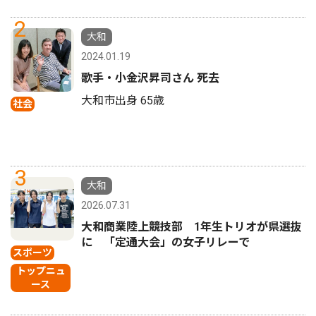
2
大和
2024.01.19
歌手・小金沢昇司さん 死去
大和市出身 65歳
社会
3
大和
2026.07.31
大和商業陸上競技部 1年生トリオが県選抜
に 「定通大会」の女子リレーで
スポーツ
トップニュ
ース