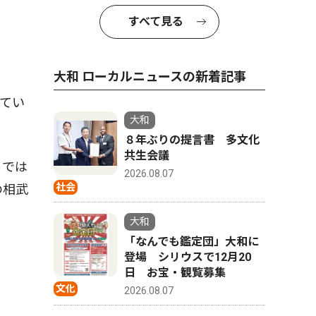
すべて見る
大和 ローカルニュースの新着記事
てい
大和
８年ぶりの提言書 多文化
共生会議
トでは
2026.08.07
社会
の相武
大和
「なんでも鑑定団」大和に
登場 シリウスで12月20
日 お宝・観覧募集
文化
2026.08.07