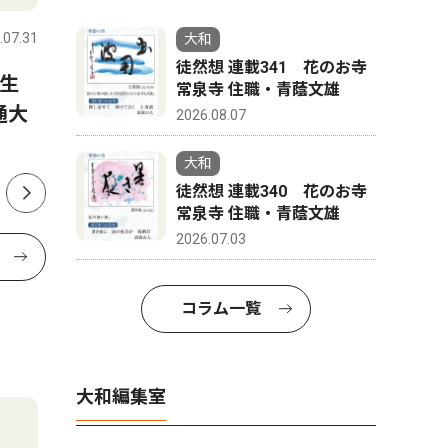
.07.31
大和
2026.07.31
大和
大和
徒然想 連載341 花のお寺
生
衆議院神奈川13区 太氏、中
訃報 土
常泉寺 住職・青蔭文雄
通大
道「離党しない」 地方選は
長を３期1
2026.08.07
現状路線か
大和
徒然想 連載340 花のお寺
常泉寺 住職・青蔭文雄
2026.07.03
コラム一覧
大和編集室