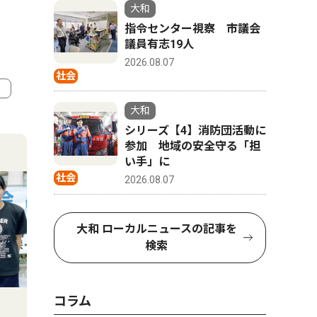
大和
指令センター視察 市議会
議員有志19人
2026.08.07
社会
大和
4
5
シリーズ【4】消防団活動に
参加 地域の安全守る「担
い手」に
社会
2026.08.07
大和 ローカルニュースの記事を
検索
コラム
政治
社会