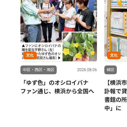
文化
文化
中区・西区・南区
2026.08.06
緑区
「ゆず色」のオシロイバナ
【横浜市
ファン通じ、横浜から全国へ
訃報で貸
書館の所
中」に