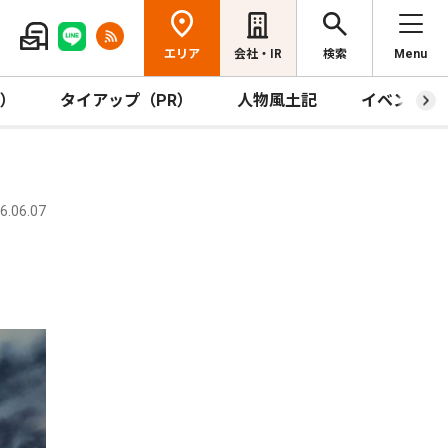
エリア
会社・IR
検索
Menu
R）
タイアップ（PR）
人物風土記
イベント
.06.07