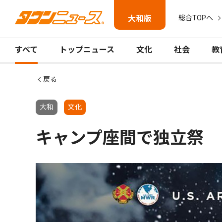
大和版
総合TOPへ
すべて
トップニュース
文化
社会
教
戻る
大和
文化
キャンプ座間で独立祭 