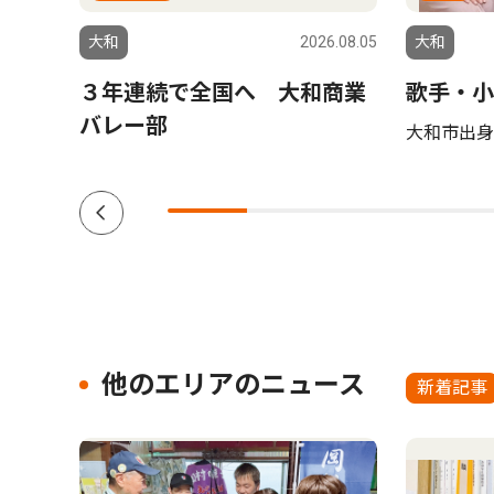
5.05.08
大和
2026.08.05
大和
３年連続で全国へ 大和商業
歌手・小
バレー部
大和市出身 
他のエリアのニュース
新着記事