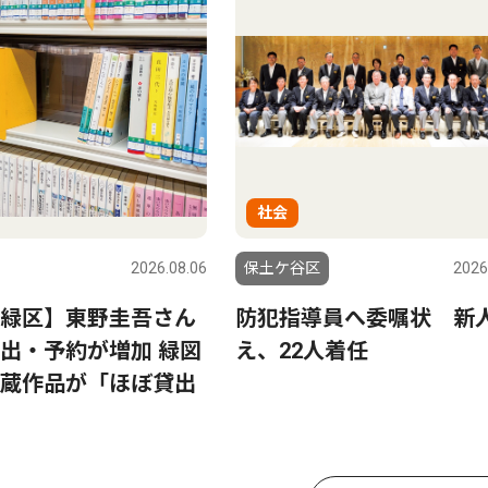
社会
2026.08.06
保土ケ谷区
2026
緑区】東野圭吾さん
防犯指導員へ委嘱状 新
出・予約が増加 緑図
え、22人着任
蔵作品が「ほぼ貸出