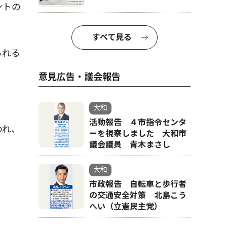
ントの
すべて見る
られる
意見広告・議会報告
大和
活動報告 ４市指令センタ
われ、
ーを視察しました 大和市
議会議員 青木まさし
大和
市政報告 自転車と歩行者
の交通安全対策 北島こう
へい（立憲民主党）