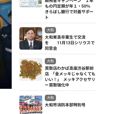
期預金キャンペーン １年
もの円定期が年１・50％
きらぼし銀行で対面サポー
ト
大和
大和東高卒業生で交流
を 11月13日シリウスで
同窓会
大和
買取店わかば高座渋谷駅前
店 ｢金メッキじゃなくても
いい！｣ メッキアクセサリ
ー買取強化中
大和
大和市消防本部特別号