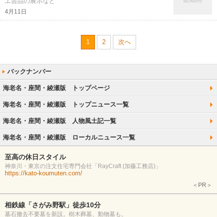
工芸品の展示など
4月11日
1
2
次へ
海老名・座間・綾瀬版 トップページ
海老名・座間・綾瀬版 トップニュース一覧
海老名・座間・綾瀬版 人物風土記一覧
海老名・座間・綾瀬版 ローカルニュース一覧
至高の休日スタイル
神奈川・東京の注文住宅専門会社「RayCraft (加藤工務店)」
https://kato-koumuten.com/
＜PR＞
相鉄線「さがみ野駅」徒歩10分
墓石撤去不要墓を新設。樹木葬墓、動物墓も。