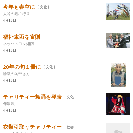
今年も春空に
文化
大谷の鯉のぼり
4月18日
福祉車両を寄贈
ネッツトヨタ湘南
4月18日
20年の句１冊に
文化
勝瀬の岡部さん
4月18日
チャリティー舞踊を発表
文化
伴翠流
4月18日
衣類引取りチャリティー
社会