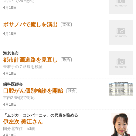
マルイで24日から
4月18日
ボサノバで癒しを演出
文化
4月18日
海老名市
都市計画道路を見直し
政治
未着手の７路線を検証
4月18日
歯科医師会
口腔がん個別検診を開始
社会
市内27医院で対応
4月18日
「ムジカ・コンパーニャ」の代表を務める
伊左次 美江さん
国分北在住 53歳
4月18日