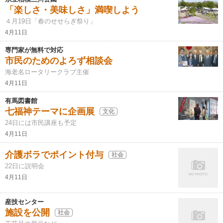
「楽しさ・美味しさ」満喫しよう
４月19日「春のせせらぎ祭り」
4月11日
専門家が無料で対応
市民のためのよろず相談会
海老名ロータリークラブ主催
4月11日
有馬図書館
七福神テーマに企画展
文化
24日には市民講座も予定
4月11日
介護ボラでポイント付与
社会
22日に説明会
4月11日
産技センター
施設を公開
社会