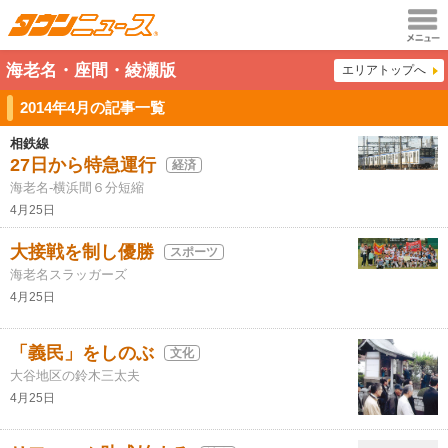
メニュ
海老名・座間・綾瀬版
エリアトップへ
ー
2014年4月の記事一覧
相鉄線
27日から特急運行
経済
海老名-横浜間６分短縮
4月25日
大接戦を制し優勝
スポーツ
海老名スラッガーズ
4月25日
「義民」をしのぶ
文化
大谷地区の鈴木三太夫
4月25日