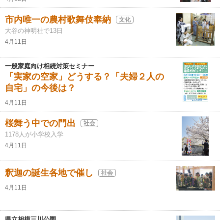
市内唯一の農村歌舞伎奉納
文化
大谷の神明社で13日
4月11日
一般家庭向け相続対策セミナー
「実家の空家」どうする？「夫婦２人の
自宅」の今後は？
4月11日
桜舞う中での門出
社会
1178人が小学校入学
4月11日
釈迦の誕生各地で催し
社会
4月11日
県立相模三川公園