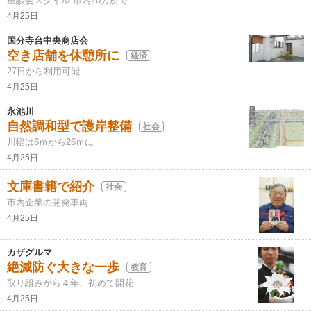
座談会スタイル 市内20カ所で
4月25日
国分寺台中央商店会
空き店舗を休憩所に
経済
27日から利用可能
4月25日
永池川
自然調和型で護岸整備
社会
川幅は6ｍから26ｍに
4月25日
文庫書籍で紹介
社会
市内企業の開発車両
4月25日
カザグルマ
絶滅防ぐ大きな一歩
教育
取り組みから４年、初めて開花
4月25日