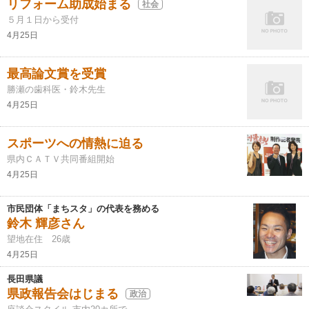
リフォーム助成始まる
社会
５月１日から受付
4月25日
最高論文賞を受賞
勝瀬の歯科医・鈴木先生
4月25日
スポーツへの情熱に迫る
県内ＣＡＴＶ共同番組開始
4月25日
市民団体「まちスタ」の代表を務める
鈴木 輝彦さん
望地在住 26歳
4月25日
長田県議
県政報告会はじまる
政治