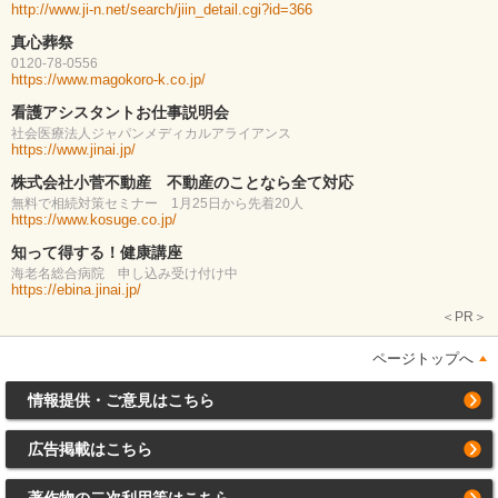
http://www.ji-n.net/search/jiin_detail.cgi?id=366
真心葬祭
0120-78-0556
https://www.magokoro-k.co.jp/
看護アシスタントお仕事説明会
社会医療法人ジャパンメディカルアライアンス
https://www.jinai.jp/
株式会社小菅不動産 不動産のことなら全て対応
無料で相続対策セミナー 1月25日から先着20人
https://www.kosuge.co.jp/
知って得する！健康講座
海老名総合病院 申し込み受け付け中
https://ebina.jinai.jp/
＜PR＞
ページトップへ
情報提供・ご意見はこちら
広告掲載はこちら