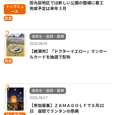
田丸田地区では新しい公園の整備に着工
トップニュ
完成予定は来年３月
ース
社会
2
海老名・座間・綾瀬
2026.08.05
【綾瀬市】「ドクターイエロー」マンホー
ルカードを抽選で配布
社会
3
海老名・座間・綾瀬
2026.08.07
【参加募集】ＺＡＭＡＧＯＬＦで８月22
日 座間でランタンの祭典