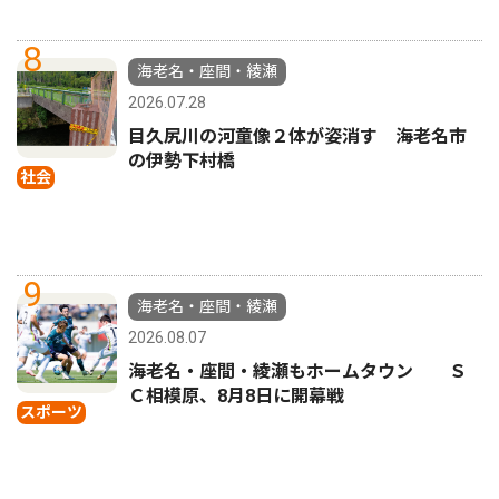
8
海老名・座間・綾瀬
2026.07.28
目久尻川の河童像２体が姿消す 海老名市
の伊勢下村橋
社会
9
海老名・座間・綾瀬
2026.08.07
海老名・座間・綾瀬もホームタウン Ｓ
Ｃ相模原、8月8日に開幕戦
スポーツ