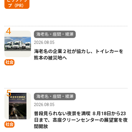
ピックアッ
プ（PR）
4
海老名・座間・綾瀬
2026.08.05
海老名の企業２社が協力し、トイレカーを
熊本の被災地へ
社会
5
海老名・座間・綾瀬
2026.08.05
普段見られない夜景を満喫 ８月18日から23
日まで、高座クリーンセンターの展望室を夜
社会
間開放