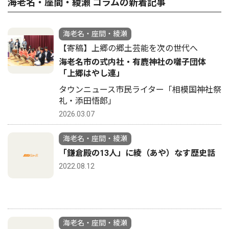
海老名・座間・綾瀬 コラムの新着記事
海老名・座間・綾瀬
【寄稿】上郷の郷土芸能を次の世代へ
海老名市の式内社・有鹿神社の囃子団体
「上郷はやし連」
タウンニュース市民ライター「相模国神社祭
礼・添田悟郎」
2026.03.07
海老名・座間・綾瀬
「鎌倉殿の13人」に綾（あや）なす歴史話
2022.08.12
海老名・座間・綾瀬