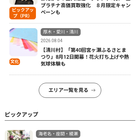
プラチナ高価買取強化 ８月限定キャン
ピックアッ
ペーンも
プ（PR）
厚木・愛川・清川
2026.08.04
【清川村】「第40回宮ヶ瀬ふるさとま
つり」8月12日開幕！花火打ち上げや熱
文化
気球体験も
エリア一覧を見る
ピックアップ
海老名・座間・綾瀬