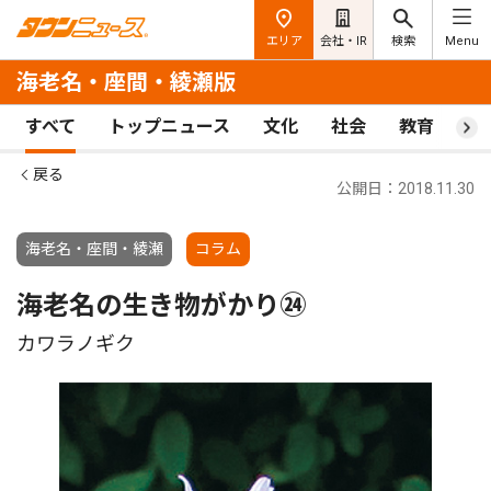
エリア
会社・IR
検索
Menu
海老名・座間・綾瀬版
すべて
トップニュース
文化
社会
教育
ス
戻る
公開日：2018.11.30
海老名・座間・綾瀬
コラム
海老名の生き物がかり㉔
カワラノギク