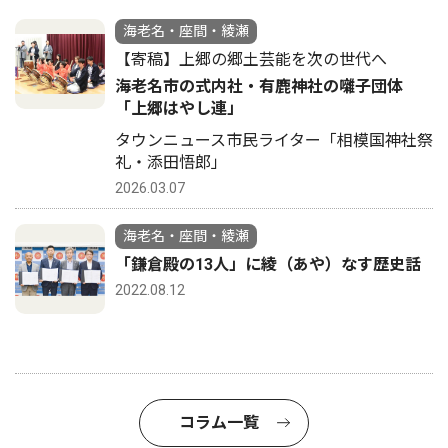
海老名・座間・綾瀬
【寄稿】上郷の郷土芸能を次の世代へ
海老名市の式内社・有鹿神社の囃子団体
「上郷はやし連」
タウンニュース市民ライター「相模国神社祭
礼・添田悟郎」
2026.03.07
海老名・座間・綾瀬
「鎌倉殿の13人」に綾（あや）なす歴史話
2022.08.12
コラム一覧