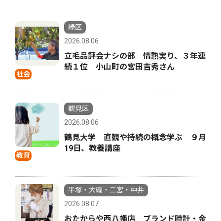
緑区
2026.08.06
立毛品評会ナシの部 情熱実り、３年連
続１位 小山町の宮田吉秀さん
社会
鶴見区
2026.08.06
鶴見大学 直観や持続の概念学ぶ ９月
19日、教養講座
教育
平塚・大磯・二宮・中井
2026.08.07
おたからや西八幡店 ブランド時計・金