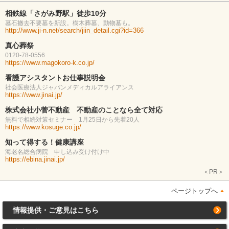
相鉄線「さがみ野駅」徒歩10分
墓石撤去不要墓を新設。樹木葬墓、動物墓も。
http://www.ji-n.net/search/jiin_detail.cgi?id=366
真心葬祭
0120-78-0556
https://www.magokoro-k.co.jp/
看護アシスタントお仕事説明会
社会医療法人ジャパンメディカルアライアンス
https://www.jinai.jp/
株式会社小菅不動産 不動産のことなら全て対応
無料で相続対策セミナー 1月25日から先着20人
https://www.kosuge.co.jp/
知って得する！健康講座
海老名総合病院 申し込み受け付け中
https://ebina.jinai.jp/
＜PR＞
ページトップへ
情報提供・ご意見はこちら