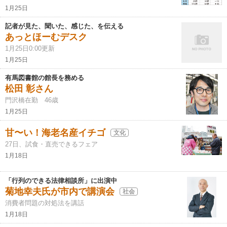
1月25日
記者が見た、聞いた、感じた、を伝える
あっとほーむデスク
1月25日0:00更新
1月25日
有馬図書館の館長を務める
松田 彰さん
門沢橋在勤 46歳
1月25日
甘〜い！海老名産イチゴ
文化
27日、試食・直売できるフェア
1月18日
「行列のできる法律相談所」に出演中
菊地幸夫氏が市内で講演会
社会
消費者問題の対処法を講話
1月18日