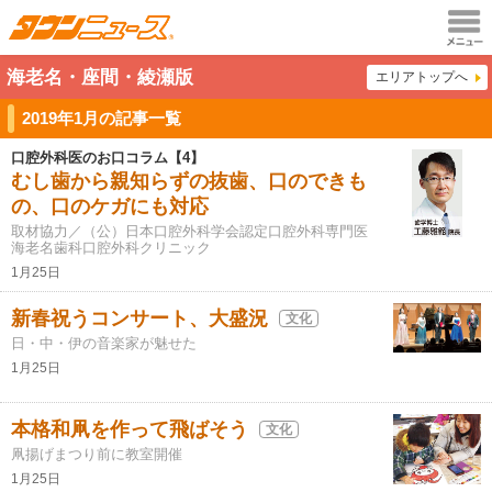
メニュ
海老名・座間・綾瀬版
エリアトップへ
ー
2019年1月の記事一覧
口腔外科医のお口コラム【4】
むし歯から親知らずの抜歯、口のできも
の、口のケガにも対応
取材協力／（公）日本口腔外科学会認定口腔外科専門医
海老名歯科口腔外科クリニック
1月25日
新春祝うコンサート、大盛況
文化
日・中・伊の音楽家が魅せた
1月25日
本格和凧を作って飛ばそう
文化
凧揚げまつり前に教室開催
1月25日