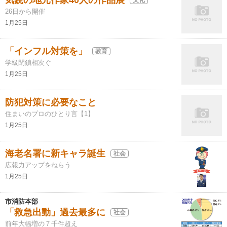
気鋭の地元作家40人の作品展
26日から開催
1月25日
「インフル対策を」
教育
学級閉鎖相次ぐ
1月25日
防犯対策に必要なこと
住まいのプロのひとり言【1】
1月25日
海老名署に新キャラ誕生
社会
広報力アップをねらう
1月25日
市消防本部
「救急出動」過去最多に
社会
前年大幅増の７千件超え