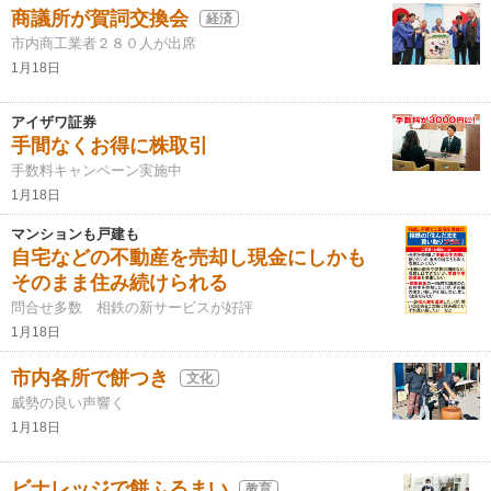
商議所が賀詞交換会
経済
市内商工業者２８０人が出席
1月18日
アイザワ証券
手間なくお得に株取引
手数料キャンペーン実施中
1月18日
マンションも戸建も
自宅などの不動産を売却し現金にしかも
そのまま住み続けられる
問合せ多数 相鉄の新サービスが好評
1月18日
市内各所で餅つき
文化
威勢の良い声響く
1月18日
ビナレッジで餅ふるまい
教育