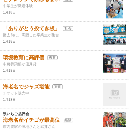
中学生が職場体験
1月18日
「ありがとう投てき板」
社会
撤去前に、寄贈した卒業生が集合
1月18日
環境教育に高評価
教育
中農養鶏部が優秀賞
1月18日
海老名でジャズ堪能
文化
チケット販売中
1月18日
県いちご品評会
海老名産イチゴが最高位
経済
市内農家の澤地さんと武井さん