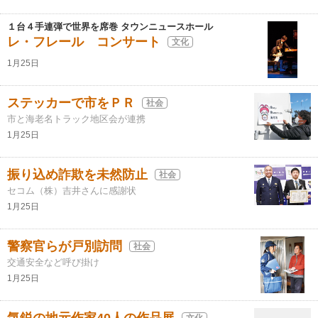
１台４手連弾で世界を席巻 タウンニュースホール
レ・フレール コンサート
文化
1月25日
ステッカーで市をＰＲ
社会
市と海老名トラック地区会が連携
1月25日
振り込め詐欺を未然防止
社会
セコム（株）吉井さんに感謝状
1月25日
警察官らが戸別訪問
社会
交通安全など呼び掛け
1月25日
文化