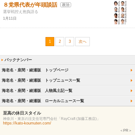
８党県代表が年頭談話
政治
選挙戦控え抱負語る
1月11日
1
2
3
次へ
海老名・座間・綾瀬版 トップページ
海老名・座間・綾瀬版 トップニュース一覧
海老名・座間・綾瀬版 人物風土記一覧
海老名・座間・綾瀬版 ローカルニュース一覧
至高の休日スタイル
神奈川・東京の注文住宅専門会社「RayCraft (加藤工務店)」
https://kato-koumuten.com/
＜PR＞