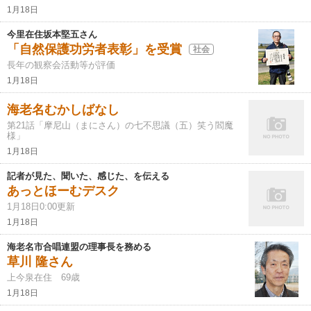
1月18日
今里在住坂本堅五さん
「自然保護功労者表彰」を受賞
社会
長年の観察会活動等が評価
1月18日
海老名むかしばなし
第21話「摩尼山（まにさん）の七不思議（五）笑う閻魔
様」
1月18日
記者が見た、聞いた、感じた、を伝える
あっとほーむデスク
1月18日0:00更新
1月18日
海老名市合唱連盟の理事長を務める
草川 隆さん
上今泉在住 69歳
1月18日