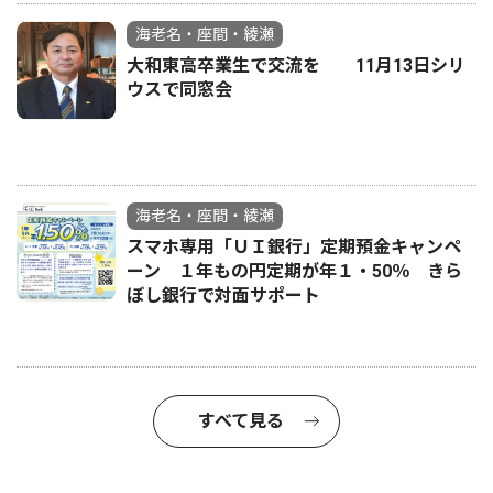
海老名・座間・綾瀬
大和東高卒業生で交流を 11月13日シリ
ウスで同窓会
海老名・座間・綾瀬
スマホ専用「ＵＩ銀行」定期預金キャンペ
ーン １年もの円定期が年１・50％ きら
ぼし銀行で対面サポート
すべて見る