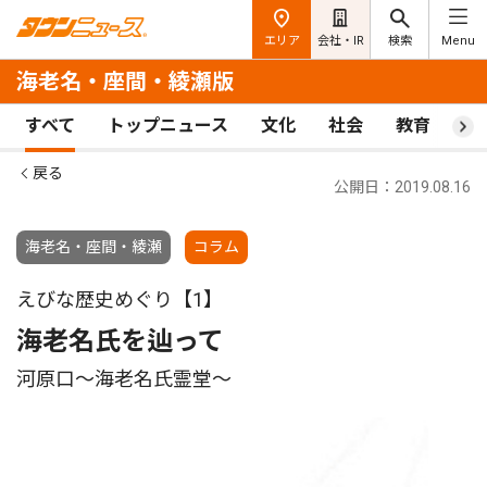
エリア
会社・IR
検索
Menu
海老名・座間・綾瀬版
すべて
トップニュース
文化
社会
教育
ス
戻る
公開日：2019.08.16
海老名・座間・綾瀬
コラム
えびな歴史めぐり【1】
海老名氏を辿って
河原口〜海老名氏霊堂〜