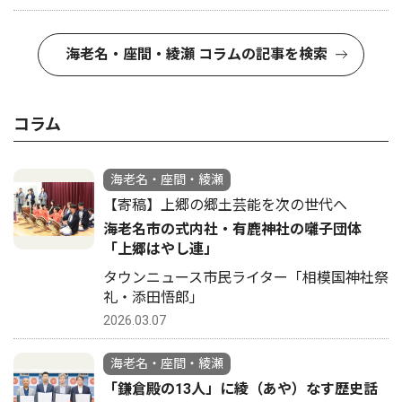
海老名・座間・綾瀬 コラムの記事を検索
コラム
海老名・座間・綾瀬
【寄稿】上郷の郷土芸能を次の世代へ
海老名市の式内社・有鹿神社の囃子団体
「上郷はやし連」
タウンニュース市民ライター「相模国神社祭
礼・添田悟郎」
2026.03.07
海老名・座間・綾瀬
「鎌倉殿の13人」に綾（あや）なす歴史話