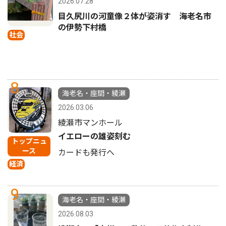
2026.07.28
目久尻川の河童像２体が姿消す 海老名市
の伊勢下村橋
社会
8
海老名・座間・綾瀬
2026.03.06
綾瀬市マンホール
イエローの雄姿刻む
トップニュ
ース
カードも発行へ
経済
9
海老名・座間・綾瀬
2026.08.03