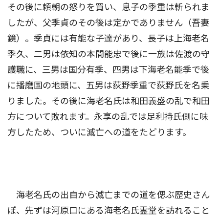
その後に頼朝の怒りを買い、息子の季重は斬られま
したが、父季貞のその後は定かでありません（吾妻
鏡）。季貞には有能な子達があり、長子は上海老名
季久、二男は依知の本間能忠で後に一族は佐渡の守
護職に、三男は国分有季、四男は下海老名能季で後
に播磨国の地頭に、五男は荻野季重で荻野氏を名乗
りました。その後に海老名氏は和田義盛の乱で和田
方について敗れます。永享の乱では足利持氏側に味
方したため、ついに滅亡への道をたどります。
海老名氏の出自から滅亡までの道を偲ぶ歴史さん
ぽ、先ずは河原口にある海老名氏霊堂を訪れること