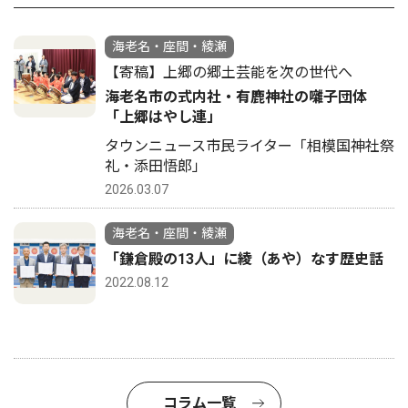
海老名・座間・綾瀬
【寄稿】上郷の郷土芸能を次の世代へ
海老名市の式内社・有鹿神社の囃子団体
「上郷はやし連」
タウンニュース市民ライター「相模国神社祭
礼・添田悟郎」
2026.03.07
海老名・座間・綾瀬
「鎌倉殿の13人」に綾（あや）なす歴史話
2022.08.12
コラム一覧