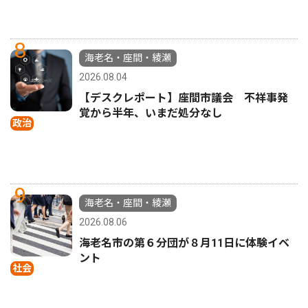
8
海老名・座間・綾瀬
2026.08.04
【デスクレポート】座間市議会 不祥事発
覚から半年、いまだ処分なし
政治
9
海老名・座間・綾瀬
2026.08.06
海老名市の第６分団が８月11日に体験イベ
ント
社会