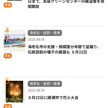
日まで、高座クリーンセンターの展望室を夜
社会
間開放
4
海老名・座間・綾瀬
2026.08.06
海老名市の史跡・相模国分寺跡で盆踊り、
伝統芸能の囃子の披露も ８月22日
文化
5
海老名・座間・綾瀬
2026.08.04
８月22日に綾瀬市で花火大会
社会