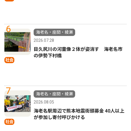
6
海老名・座間・綾瀬
2026.07.28
目久尻川の河童像２体が姿消す 海老名市
の伊勢下村橋
社会
7
海老名・座間・綾瀬
2026.08.05
海老名駅周辺で熊本地震街頭募金 40人以上
が参加し寄付呼びかける
社会