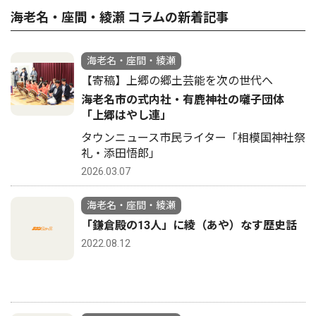
海老名・座間・綾瀬 コラムの新着記事
海老名・座間・綾瀬
【寄稿】上郷の郷土芸能を次の世代へ
海老名市の式内社・有鹿神社の囃子団体
「上郷はやし連」
タウンニュース市民ライター「相模国神社祭
礼・添田悟郎」
2026.03.07
海老名・座間・綾瀬
「鎌倉殿の13人」に綾（あや）なす歴史話
2022.08.12