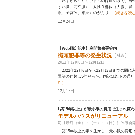
わずか６ミリリットルの採血のみで、男性
すい臓、前立腺）、女性９部位（大腸、胃
頸、子宮体、卵巣）のがんリ...
（続きを読
12月24日
【Web限定記事】座間警察署管内
街頭犯罪等の発生状況
社会
2021年12月6日〜12月12日
2021年12月6日から12月12日までの間
罪等の件数は3件だった。内訳は以下の通り。
む）
12月17日
｢築15年以上」が最小限の費用で生まれ変わ
モデルハウスがリニューアル
毎月最終（金）・（土）・（日）に体感会
築15年以上の家を生かし、最小限の費用