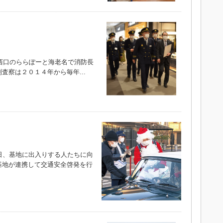
西口のららぽーと海老名で消防長
査察は２０１４年から毎年...
日、基地に出入りする人たちに向
基地が連携して交通安全啓発を行