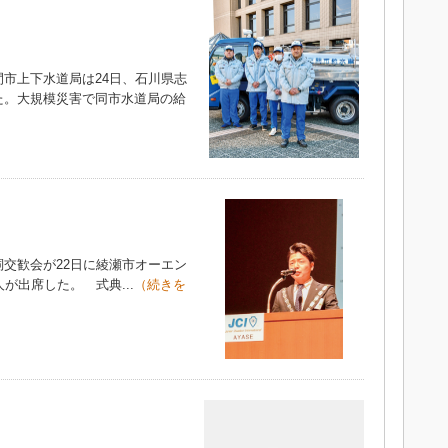
市上下水道局は24日、石川県志
た。大規模災害で同市水道局の給
交歓会が22日に綾瀬市オーエン
が出席した。 式典...
（続きを