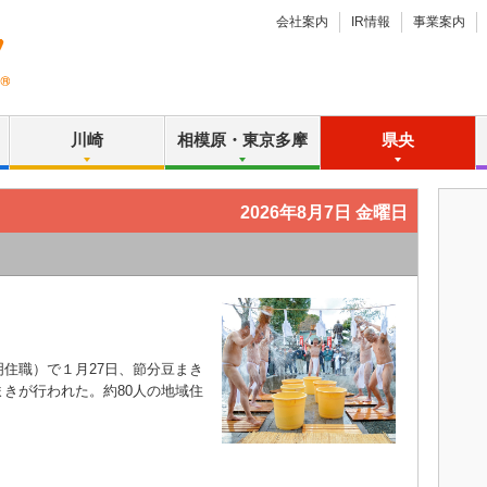
会社案内
IR情報
事業案内
川崎
相模原・東京多摩
県央
2026年8月7日 金曜日
住職）で１月27日、節分豆まき
きが行われた。約80人の地域住