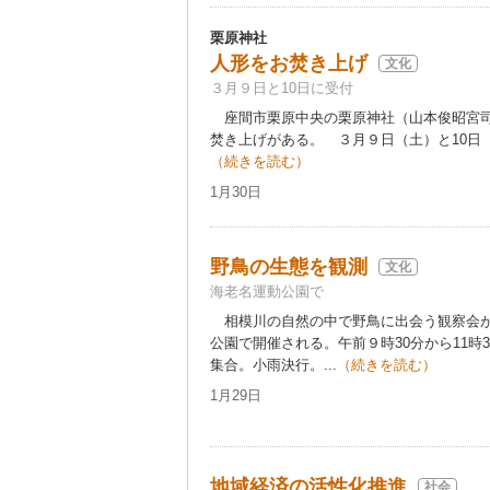
栗原神社
人形をお焚き上げ
文化
３月９日と10日に受付
座間市栗原中央の栗原神社（山本俊昭宮司
焚き上げがある。 ３月９日（土）と10日（
（続きを読む）
1月30日
野鳥の生態を観測
文化
海老名運動公園で
相模川の自然の中で野鳥に出会う観察会が
公園で開催される。午前９時30分から11時
集合。小雨決行。...
（続きを読む）
1月29日
地域経済の活性化推進
社会