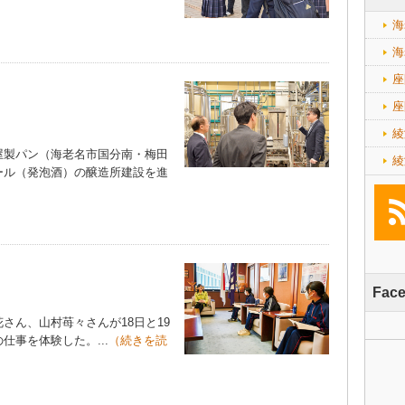
海
海
座
座
綾
製パン（海老名市国分南・梅田
綾
ール（発泡酒）の醸造所建設を進
）
Fac
ん、山村苺々さんが18日と19
事を体験した。...
（続きを読