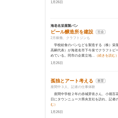
1月26日
海老名栄屋製パン
ビール醸造所を建設
社会
2月稼働、クラフトジンも
学校給食のパンなどを製造する（株）栄屋
高嗣代表）が海老名市下今泉でクラフトビ
めている。同市の企業立地...
（続きを読む
1月26日
孤独とアート考える
教育
座間中３人、記者の仕事体験
座間中学校２年の赤城芽依さん、小堀百花さ
日にタウンニュース県央支社を訪れ、記者の仕
む）
1月26日