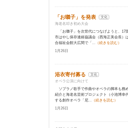
「お囃子」を発表
文化
海老名叩き初め大会
「お囃子」を次世代につなげようと、17
市はやし保存連絡協議会（西海正美会長）は
合福祉会館大広間で「...
（続きを読む）
1月26日
浴衣寄付募る
文化
オペラ公演に向けて
ソプラノ歌手で作曲やオペラの脚本も務め
紹介と海老名芸術プロジェクト（小池博幸
する創作オペラ「尼...
（続きを読む）
1月26日