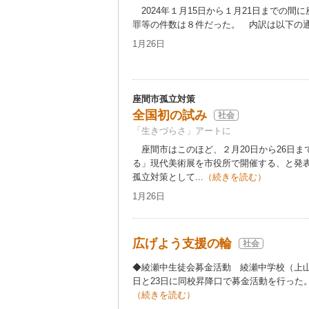
2024年１月15日から１月21日までの間
罪等の件数は８件だった。 内訳は以下の通り
1月26日
座間市孤立対策
全国初の試み
社会
「生きづらさ」アートに
座間市はこのほど、２月20日から26日ま
る」現代美術展を市役所で開催する、と発
孤立対策として...
（続きを読む）
1月26日
広げよう支援の輪
社会
◆綾瀬中生徒会募金活動 綾瀬中学校（上山
日と23日に同校昇降口で募金活動を行った。
（続きを読む）