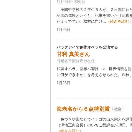
1月26日0:00更新
座間中学校の２年生３人が、２日間にわた
記者の体験というと、記事を書いたり写真
たようですが、取材に向け...
（続きを読む
1月26日
パラグアイで創作オペラを公演する
甘利 真美さん
海老名市国分寺台在住
和製オペラ、世界へ響け ○…世界情勢を
に何ができるか」を考えさせられた。昨秋、「
1月26日
海老名から６点特別賞
社会
色づきや形などでイチゴの出来栄えを評価
（澤地正典会長）のいちご品評会が18日、海
（続きを読む）