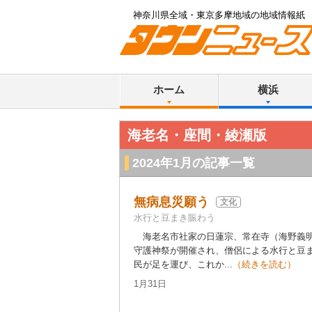
神奈川県全域・東京多摩地域の地域情報紙
ホーム
横浜
海老名・座間・綾瀬版
2024年1月の記事一覧
無病息災願う
文化
水行と豆まき賑わう
海老名市社家の日蓮宗、常在寺（海野義明
守護神祭が開催され、僧侶による水行と豆ま
民が足を運び、これか...
（続きを読む）
1月31日