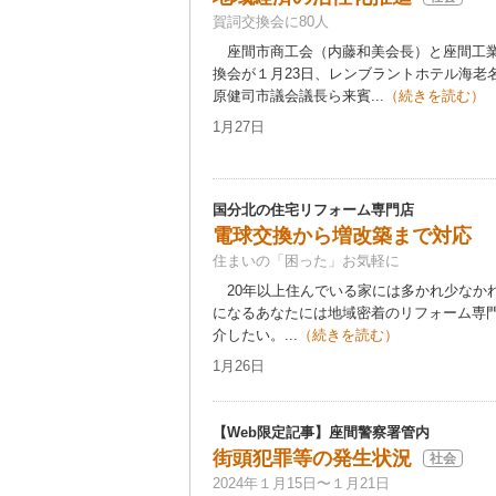
賀詞交換会に80人
座間市商工会（内藤和美会長）と座間工業
換会が１月23日、レンブラントホテル海老
原健司市議会議長ら来賓...
（続きを読む）
1月27日
国分北の住宅リフォーム専門店
電球交換から増改築まで対応
住まいの「困った」お気軽に
20年以上住んでいる家には多かれ少なか
になるあなたには地域密着のリフォーム専
介したい。...
（続きを読む）
1月26日
【Web限定記事】座間警察署管内
街頭犯罪等の発生状況
社会
2024年１月15日〜１月21日