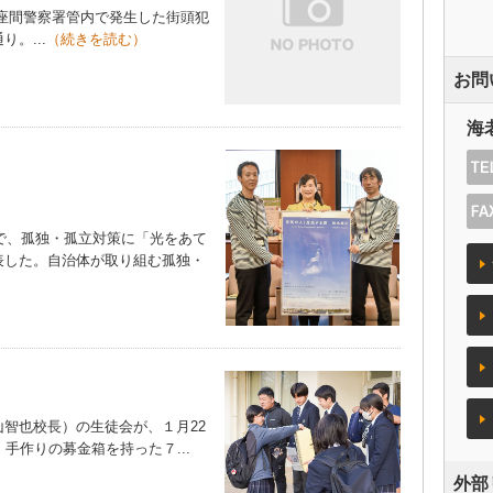
に座間警察署管内で発生した街頭犯
。...
（続きを読む）
お問
海
で、孤独・孤立対策に「光をあて
表した。自治体が取り組む孤独・
智也校長）の生徒会が、１月22
手作りの募金箱を持った７...
外部