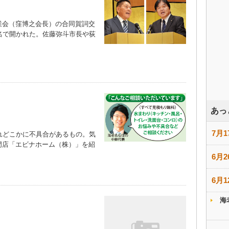
会（窪博之会長）の合同賀詞交
名で開かれた。佐藤弥斗市長や荻
あっ
7月1
れどこかに不具合があるもの。気
門店「エビナホーム（株）」を紹
6月2
6月1
海