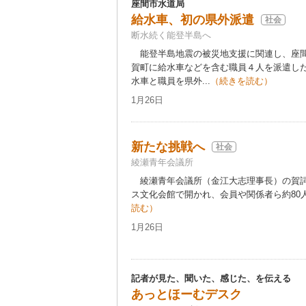
座間市水道局
給水車、初の県外派遣
社会
断水続く能登半島へ
能登半島地震の被災地支援に関連し、座間
賀町に給水車などを含む職員４人を派遣し
水車と職員を県外...
（続きを読む）
1月26日
新たな挑戦へ
社会
綾瀬青年会議所
綾瀬青年会議所（金江大志理事長）の賀詞
ス文化会館で開かれ、会員や関係者ら約80人
読む）
1月26日
記者が見た、聞いた、感じた、を伝える
あっとほーむデスク