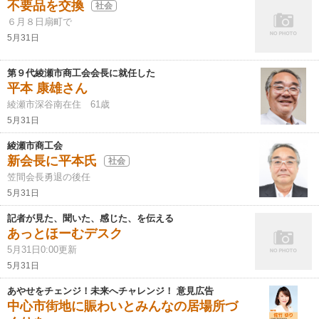
不要品を交換
社会
６月８日扇町で
5月31日
第９代綾瀬市商工会会長に就任した
平本 康雄さん
綾瀬市深谷南在住 61歳
5月31日
綾瀬市商工会
新会長に平本氏
社会
笠間会長勇退の後任
5月31日
記者が見た、聞いた、感じた、を伝える
あっとほーむデスク
5月31日0:00更新
5月31日
あやせをチェンジ！未来へチャレンジ！ 意見広告
中心市街地に賑わいとみんなの居場所づ