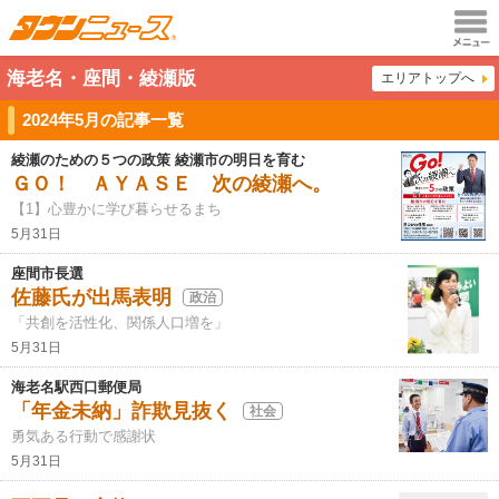
メニュ
海老名・座間・綾瀬版
エリアトップへ
ー
2024年5月の記事一覧
綾瀬のための５つの政策 綾瀬市の明日を育む
ＧＯ！ ＡＹＡＳＥ 次の綾瀬へ。
【1】心豊かに学び暮らせるまち
5月31日
座間市長選
佐藤氏が出馬表明
政治
「共創を活性化、関係人口増を」
5月31日
海老名駅西口郵便局
「年金未納」詐欺見抜く
社会
勇気ある行動で感謝状
5月31日