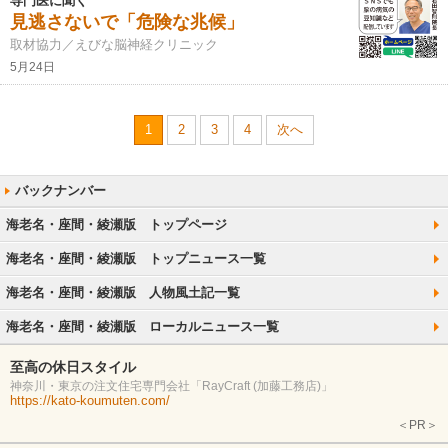
専門医に聞く
見逃さないで「危険な兆候」
取材協力／えびな脳神経クリニック
5月24日
1
2
3
4
次へ
海老名・座間・綾瀬版 トップページ
海老名・座間・綾瀬版 トップニュース一覧
海老名・座間・綾瀬版 人物風土記一覧
海老名・座間・綾瀬版 ローカルニュース一覧
至高の休日スタイル
神奈川・東京の注文住宅専門会社「RayCraft (加藤工務店)」
https://kato-koumuten.com/
＜PR＞