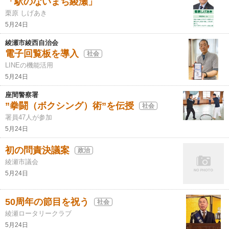
「駅のないまち綾瀬」
栗原 しげあき
5月24日
綾瀬市綾西自治会
電子回覧板を導入
社会
LINEの機能活用
5月24日
座間警察署
”拳闘（ボクシング）術”を伝授
社会
署員47人が参加
5月24日
初の問責決議案
政治
綾瀬市議会
5月24日
50周年の節目を祝う
社会
綾瀬ロータリークラブ
5月24日