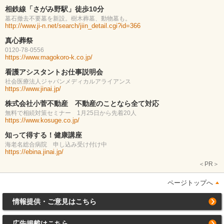
相鉄線「さがみ野駅」徒歩10分
墓石撤去不要墓を新設。樹木葬墓、動物墓も。
http://www.ji-n.net/search/jiin_detail.cgi?id=366
真心葬祭
0120-78-0556
https://www.magokoro-k.co.jp/
看護アシスタントお仕事説明会
社会医療法人ジャパンメディカルアライアンス
https://www.jinai.jp/
株式会社小菅不動産 不動産のことなら全て対応
無料で相続対策セミナー 1月25日から先着20人
https://www.kosuge.co.jp/
知って得する！健康講座
海老名総合病院 申し込み受け付け中
https://ebina.jinai.jp/
＜PR＞
ページトップへ
情報提供・ご意見はこちら
広告掲載はこちら