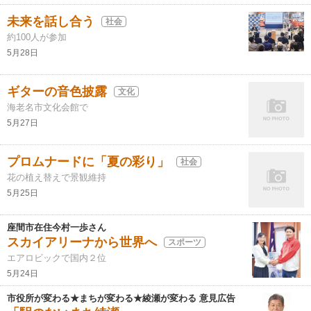
未来を話し合う
社会
約100人が参加
5月28日
ギターの音色披露
文化
海老名市文化会館で
5月27日
プロムナードに「夏の彩り」
社会
花の植え替えで景観維持
5月25日
座間市在住今村一歩さん
スカイアリーナから世界へ
スポーツ
エアロビックで国内２位
5月24日
市役所が変わる★まちが変わる★綾瀬が変わる 意見広告