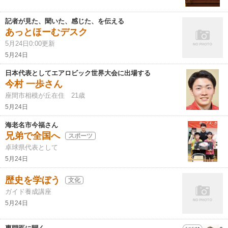
記者が見た、聞いた、感じた、を伝える
あっとほーむデスク
5月24日0:00更新
5月24日
日本代表としてエアロビック世界大会に出場する
今村 一歩さん
座間市相模が丘在住 21歳
5月24日
海老名市今福さん
兄弟で全国へ
スポーツ
卓球県代表として
5月24日
歴史を学ぼう
文化
ガイド養成講座
5月24日