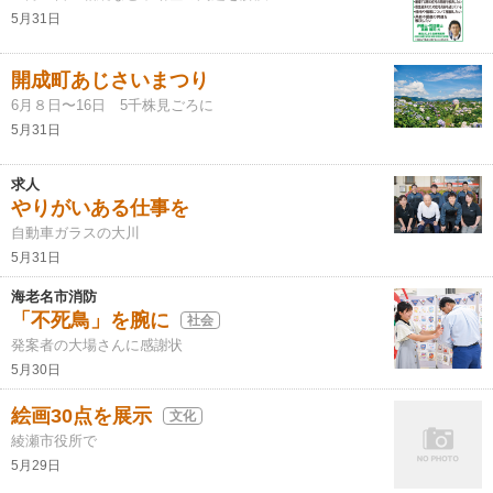
5月31日
開成町あじさいまつり
6月８日〜16日 5千株見ごろに
5月31日
求人
やりがいある仕事を
自動車ガラスの大川
5月31日
海老名市消防
「不死鳥」を腕に
社会
発案者の大場さんに感謝状
5月30日
絵画30点を展示
文化
綾瀬市役所で
5月29日