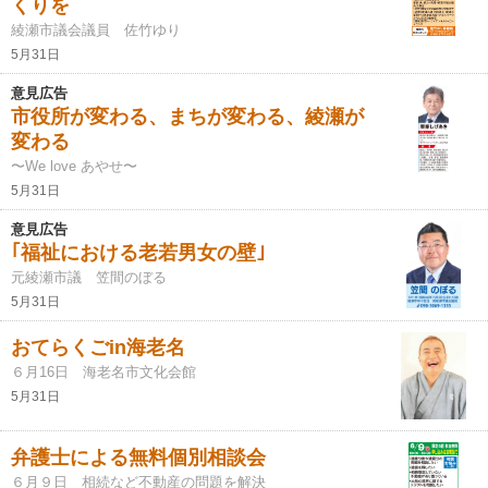
くりを
綾瀬市議会議員 佐竹ゆり
5月31日
意見広告
市役所が変わる、まちが変わる、綾瀬が
変わる
〜We love あやせ〜
5月31日
意見広告
｢福祉における老若男女の壁｣
元綾瀬市議 笠間のぼる
5月31日
おてらくごin海老名
６月16日 海老名市文化会館
5月31日
弁護士による無料個別相談会
６月９日 相続など不動産の問題を解決