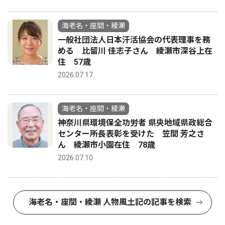
海老名・座間・綾瀬
一般社団法人日本汗活協会の代表理事を務
める 比留川 佳志子さん 綾瀬市深谷上在
住 57歳
2026.07.17
海老名・座間・綾瀬
神奈川県環境保全功労者 県央地域県政総合
センター所長表彰を受けた 笠間 芳之さ
ん 綾瀬市小園在住 78歳
2026.07.10
海老名・座間・綾瀬 人物風土記の記事を検索