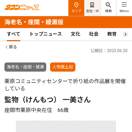
エリア
会社・IR
検索
Menu
海老名・座間・綾瀬版
すべて
トップニュース
文化
社会
教育
ス
戻る
公開日：2025.06.20
海老名・座間・綾瀬
人物風土記
栗原コミュニティセンターで折り紙の作品展を開催
している
監物（けんもつ） 一美さん
座間市栗原中央在住 66歳