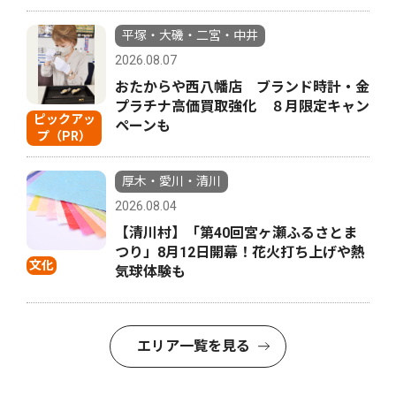
平塚・大磯・二宮・中井
2026.08.07
おたからや西八幡店 ブランド時計・金
プラチナ高価買取強化 ８月限定キャン
ピックアッ
ペーンも
プ（PR）
厚木・愛川・清川
2026.08.04
【清川村】「第40回宮ヶ瀬ふるさとま
つり」8月12日開幕！花火打ち上げや熱
文化
気球体験も
エリア一覧を見る