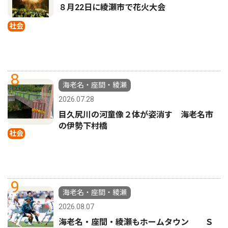
８月22日に綾瀬市で花火大会
社会
8
海老名・座間・綾瀬
2026.07.28
目久尻川の河童像２体が姿消す 海老名市
の伊勢下村橋
社会
9
海老名・座間・綾瀬
2026.08.07
海老名・座間・綾瀬もホームタウン Ｓ