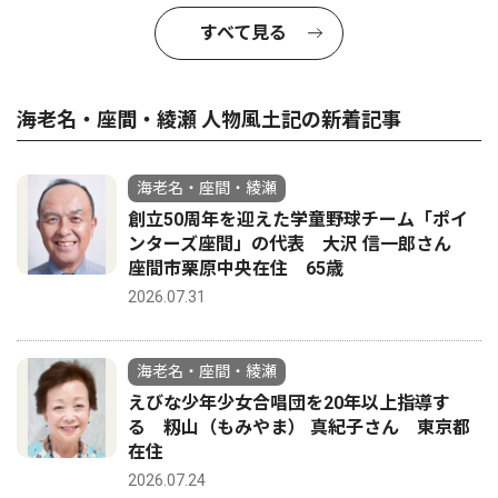
すべて見る
海老名・座間・綾瀬 人物風土記の新着記事
海老名・座間・綾瀬
創立50周年を迎えた学童野球チーム「ポイ
ンターズ座間」の代表 大沢 信一郎さん
座間市栗原中央在住 65歳
2026.07.31
海老名・座間・綾瀬
えびな少年少女合唱団を20年以上指導す
る 籾山（もみやま） 真紀子さん 東京都
在住
2026.07.24