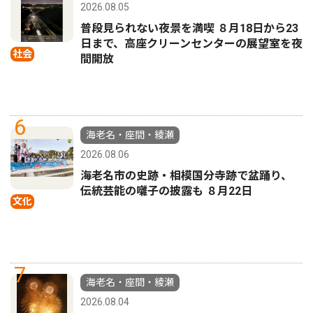
2026.08.05
普段見られない夜景を満喫 ８月18日から23
日まで、高座クリーンセンターの展望室を夜
社会
間開放
6
海老名・座間・綾瀬
2026.08.06
海老名市の史跡・相模国分寺跡で盆踊り、
伝統芸能の囃子の披露も ８月22日
文化
7
海老名・座間・綾瀬
2026.08.04