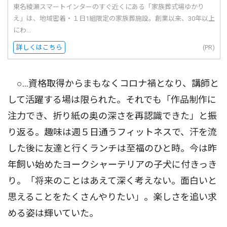
東名綾瀬スマートインターのすぐ近くにある「家族葬式場ゆかり
え」は、地域密着・１日1組限定の家族葬施設。創業以来、30年以上
にわ...
詳しくはこちら
(PR)
○…資格取得からまもなくコロナ禍となり、講師と
して活躍する場は限られた。それでも「作品制作に
注力でき、折り紙の奥の深さを再認識できた」と振
り返る。趣味は週５日通うフィットネスで、汗を流
した後に友達と行くランチは至福のひと時。今は昨
年飼い始めたヨークシャーテリアの子犬に付きっき
り。「将来のことはあえて深く考えない。面白いと
思えることをたくさんやりたい」。楽しさを追い求
める姿は輝いていた。