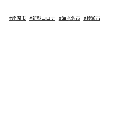
#座間市
#新型コロナ
#海老名市
#綾瀬市