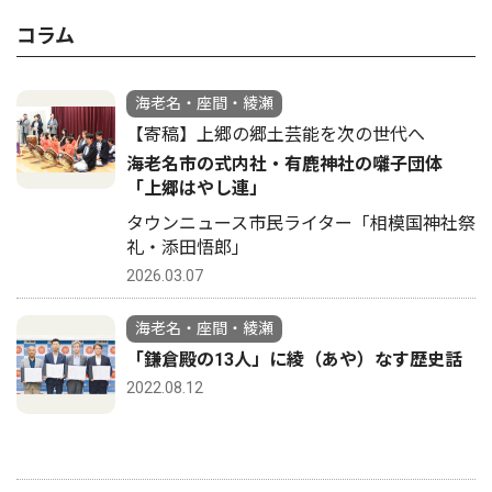
コラム
海老名・座間・綾瀬
【寄稿】上郷の郷土芸能を次の世代へ
海老名市の式内社・有鹿神社の囃子団体
「上郷はやし連」
タウンニュース市民ライター「相模国神社祭
礼・添田悟郎」
2026.03.07
海老名・座間・綾瀬
「鎌倉殿の13人」に綾（あや）なす歴史話
2022.08.12