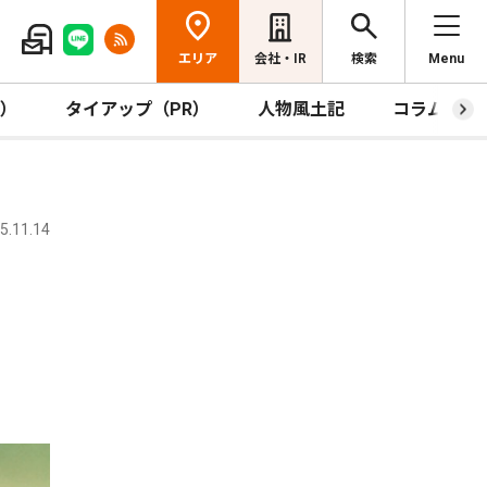
エリア
会社・IR
検索
Menu
R）
タイアップ（PR）
人物風土記
コラム
.11.14