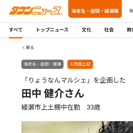
海老名・座間・綾瀬版
総
すべて
トップニュース
文化
社会
教
戻る
海老名・座間・綾瀬
人物風土記
「りょうなんマルシェ」を企画した
田中 健介さん
綾瀬市上土棚中在勤 33歳