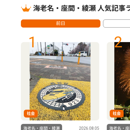
海老名・座間・綾瀬 人気記事
前日
1
2
社会
社会
6.03.06
海老名・座間・綾瀬
2026.08.05
海老名・座