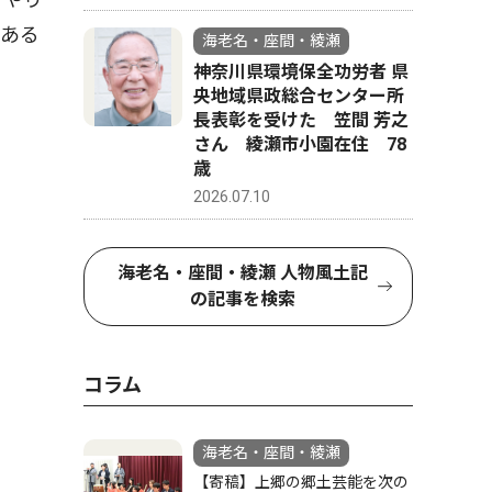
がある
海老名・座間・綾瀬
神奈川県環境保全功労者 県
央地域県政総合センター所
長表彰を受けた 笠間 芳之
さん 綾瀬市小園在住 78
歳
2026.07.10
海老名・座間・綾瀬 人物風土記
の記事を検索
コラム
海老名・座間・綾瀬
【寄稿】上郷の郷土芸能を次の