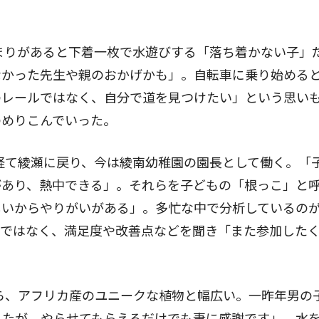
まりがあると下着一枚で水遊びする「落ち着かない子」
なかった先生や親のおかげかも」。自転車に乗り始める
のレールではなく、自分で道を見つけたい」という思い
のめりこんでいった。
経て綾瀬に戻り、今は綾南幼稚園の園長として働く。「
があり、熱中できる」。それらを子どもの「根っこ」と
しいからやりがいがある」。多忙な中で分析しているの
りではなく、満足度や改善点などを聞き「また参加した
ら、アフリカ産のユニークな植物と幅広い。一昨年男の
したが、やらせてもらえるだけでも妻に感謝です」。水