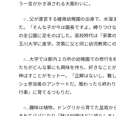
う一言がかき消される大賑わいに。
○…父が運営する綾南幼稚園の出身で、水溜
た。「そんな子が今は園長ですよ。縛りつけ
の全公園に足をのばした。高校時代は「家業
玉川大学に進学。次第に父と同じ幼児教育に
○…大学では都内２カ所の幼稚園での修行を
たちがどんな事にも興味を持ち、好きなこと
伸ばすことがモットー。「正解はないし、難
シェ参加者のアンケートだ。賑わったら終わ
行事」に育てるつもりだ。
○…趣味は植物。ドングリから育てた盆栽か
まれてパパになり「鉢は50個ほどに減らしま