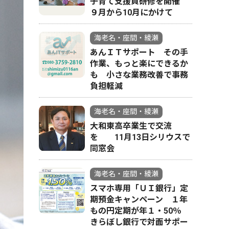
子育て支援員研修を開催
９月から10月にかけて
海老名・座間・綾瀬
あんＩＴサポート その手
作業、もっと楽にできるか
も 小さな業務改善で事務
負担軽減
海老名・座間・綾瀬
大和東高卒業生で交流
を 11月13日シリウスで
同窓会
海老名・座間・綾瀬
スマホ専用「ＵＩ銀行」定
期預金キャンペーン １年
もの円定期が年１・50％
きらぼし銀行で対面サポー