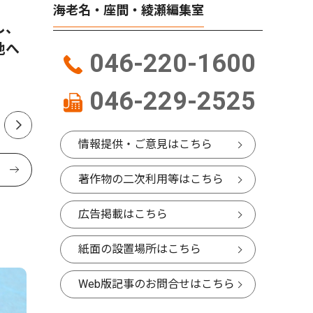
海老名・座間・綾瀬編集室
し、
普段見られない夜景を満喫 ８
海老名市
地へ
月18日から23日まで、高座ク
跡で盆踊
046-220-1600
リーンセンターの展望室を夜
の披露も 
間開放
046-229-2525
情報提供・ご意見はこちら
著作物の二次利用等はこちら
広告掲載はこちら
紙面の設置場所はこちら
Web版記事のお問合せはこちら