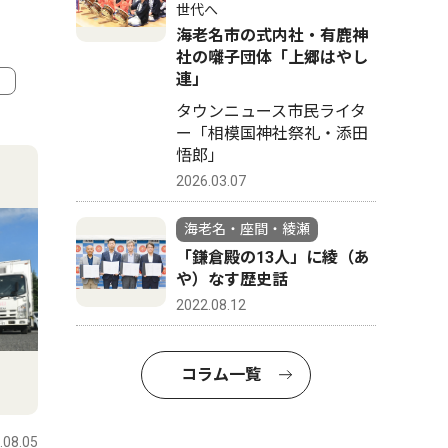
世代へ
海老名市の式内社・有鹿神
社の囃子団体「上郷はやし
連」
タウンニュース市民ライタ
4
5
ー「相模国神社祭礼・添田
悟郎」
2026.03.07
海老名・座間・綾瀬
「鎌倉殿の13人」に綾（あ
や）なす歴史話
2022.08.12
コラム一覧
社会
文化
.08.05
海老名・座間・綾瀬
2026.08.05
海老名・座