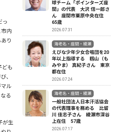
球チーム「ポインターズ座
間」の代表 大沢 信一郎さ
ん 座間市栗原中央在住
だっ
65歳
2026.07.31
と市内
もあり
海老名・座間・綾瀬
えびな少年少女合唱団を20
年以上指導する 籾山（も
みやま） 真紀子さん 東京
子ども
都在住
呼び、
2026.07.24
がマル
海老名・座間・綾瀬
くなる
一般社団法人日本汗活協会
の代表理事を務める 比留
川 佳志子さん 綾瀬市深谷
上在住 57歳
子が生
2026.07.17
をやり