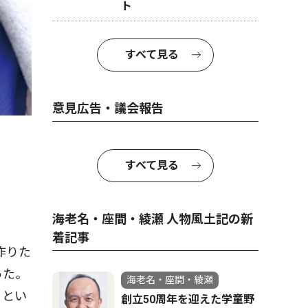
ト
すべて見る
意見広告・議会報告
すべて見る
海老名・座間・綾瀬 人物風土記の新
着記事
作りた
った。
海老名・座間・綾瀬
」とい
創立50周年を迎えた学童野