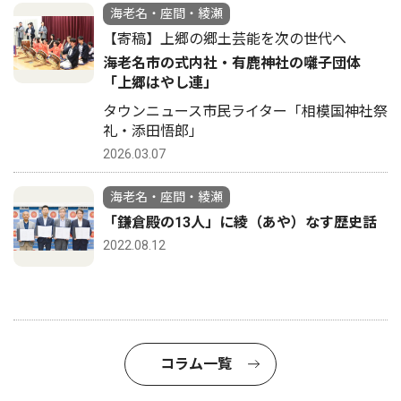
海老名・座間・綾瀬
【寄稿】上郷の郷土芸能を次の世代へ
海老名市の式内社・有鹿神社の囃子団体
「上郷はやし連」
タウンニュース市民ライター「相模国神社祭
礼・添田悟郎」
2026.03.07
海老名・座間・綾瀬
「鎌倉殿の13人」に綾（あや）なす歴史話
2022.08.12
コラム一覧