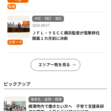
ース
社会
中区・西区・南区
2026.08.07
ＪＦＬ・ＹＳＣＣ横浜監督が電撃辞任
開幕１カ月前に決断
スポーツ
エリア一覧を見る
ピックアップ
海老名・座間・綾瀬
綾瀬市内で働きたい方へ 子育て支援員研