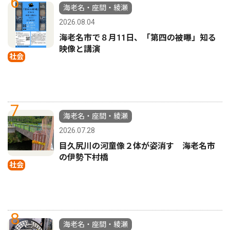
6
海老名・座間・綾瀬
2026.08.04
海老名市で８月11日、「第四の被曝」知る
映像と講演
社会
7
海老名・座間・綾瀬
2026.07.28
目久尻川の河童像２体が姿消す 海老名市
の伊勢下村橋
社会
8
海老名・座間・綾瀬