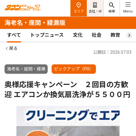
エリア
会社・IR
検索
Menu
海老名・座間・綾瀬版
すべて
トップニュース
文化
社会
教育
ス
戻る
公開日：2026.07.03
海老名・座間・綾瀬
ピックアップ（PR）
奥様応援キャンペーン ２回目の方歓
迎 エアコンか換気扇洗浄が５５００円