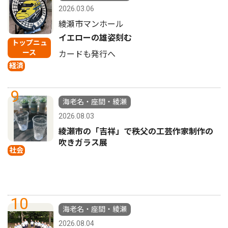
2026.03.06
綾瀬市マンホール
イエローの雄姿刻む
トップニュ
ース
カードも発行へ
経済
9
海老名・座間・綾瀬
2026.08.03
綾瀬市の「吉祥」で秩父の工芸作家制作の
吹きガラス展
社会
10
海老名・座間・綾瀬
2026.08.04