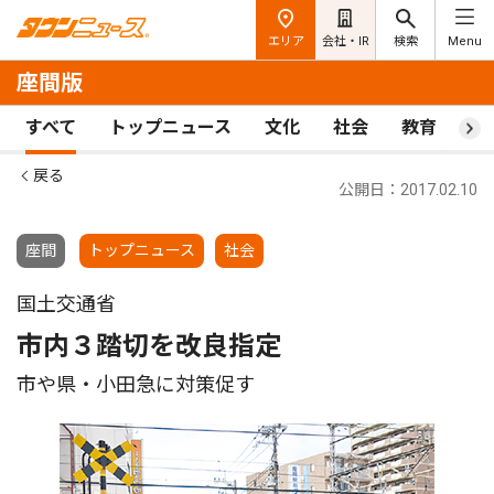
エリア
会社・IR
検索
Menu
座間版
すべて
トップニュース
文化
社会
教育
ス
戻る
公開日：2017.02.10
座間
トップニュース
社会
国土交通省
市内３踏切を改良指定
市や県・小田急に対策促す