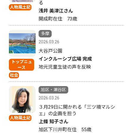
る
人物風土記
浅井 美津江さん
開成町在住 73歳
多摩
2026.03.26
大谷戸公園
インクルーシブ広場 完成
トップニュ
地元児童生徒の声を反映
ース
社会
旭区・瀬谷区
2026.03.26
３月29日に開かれる「三ツ境マルシ
ェ」の企画を担う
人物風土記
上條 知子さん
旭区下川井町在住 55歳