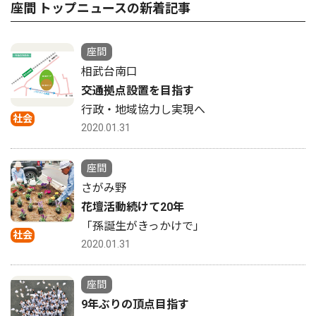
座間 トップニュースの新着記事
座間
相武台南口
交通拠点設置を目指す
行政・地域協力し実現へ
社会
2020.01.31
座間
さがみ野
花壇活動続けて20年
「孫誕生がきっかけで」
社会
2020.01.31
座間
9年ぶりの頂点目指す