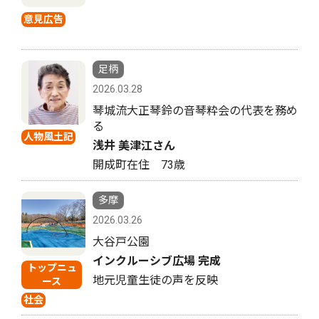
意見広告
足柄
2026.03.28
琴城流大正琴鈴の音琴粋会の代表を務め
る
人物風土記
浅井 美津江さん
開成町在住 73歳
多摩
2026.03.26
大谷戸公園
インクルーシブ広場 完成
トップニュ
地元児童生徒の声を反映
ース
社会