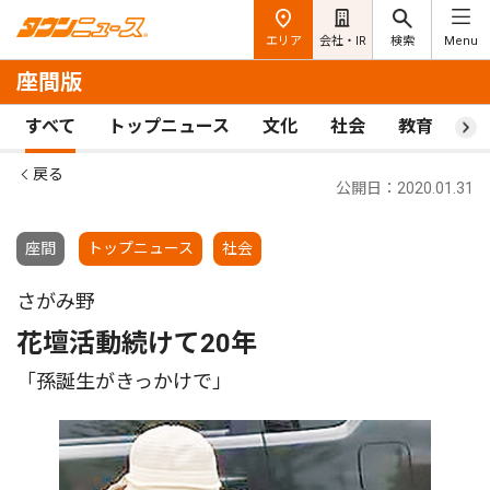
エリア
会社・IR
検索
Menu
座間版
すべて
トップニュース
文化
社会
教育
ス
戻る
公開日：2020.01.31
座間
トップニュース
社会
さがみ野
花壇活動続けて20年
「孫誕生がきっかけで」