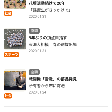
花壇活動続けて20年
「孫誕生がきっかけで」
社会
2020.01.31
座間
9年ぶりの頂点目指す
東海大相模 春の選抜出場
2020.01.31
スポーツ
座間
戦闘機「雷電」の部品発見
所有者から市に寄贈
2020.01.24
社会