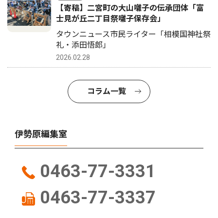
【寄稿】二宮町の大山囃子の伝承団体「富
士見が丘二丁目祭囃子保存会」
タウンニュース市民ライター「相模国神社祭
礼・添田悟郎」
2026.02.28
コラム一覧
伊勢原編集室
0463-77-3331
0463-77-3337