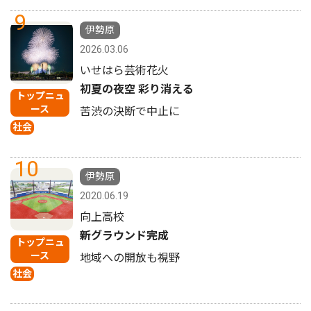
9
伊勢原
2026.03.06
いせはら芸術花火
初夏の夜空 彩り消える
トップニュ
ース
苦渋の決断で中止に
社会
10
伊勢原
2020.06.19
向上高校
新グラウンド完成
トップニュ
ース
地域への開放も視野
社会