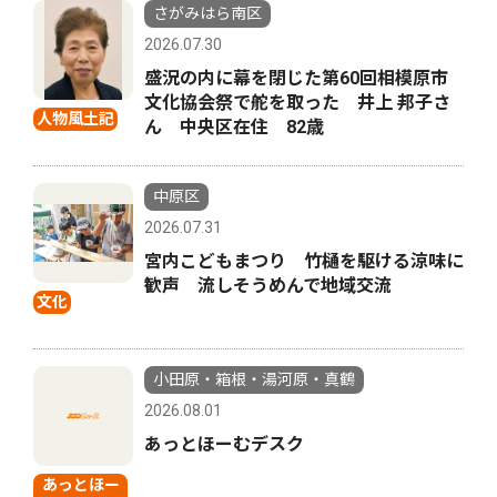
さがみはら南区
2026.07.30
盛況の内に幕を閉じた第60回相模原市
文化協会祭で舵を取った 井上 邦子さ
人物風土記
ん 中央区在住 82歳
中原区
2026.07.31
宮内こどもまつり 竹樋を駆ける涼味に
歓声 流しそうめんで地域交流
文化
小田原・箱根・湯河原・真鶴
2026.08.01
あっとほーむデスク
あっとほー