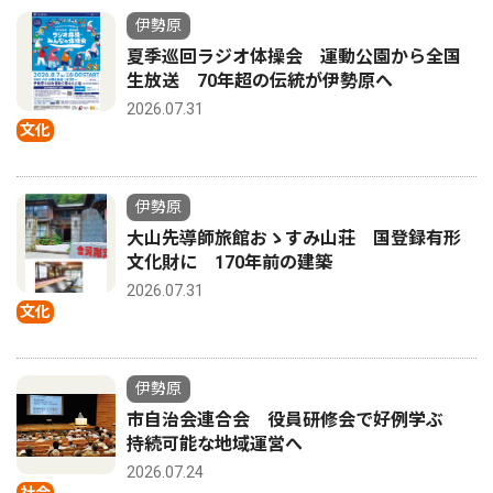
伊勢原
夏季巡回ラジオ体操会 運動公園から全国
生放送 70年超の伝統が伊勢原へ
2026.07.31
文化
伊勢原
大山先導師旅館おゝすみ山荘 国登録有形
文化財に 170年前の建築
2026.07.31
文化
伊勢原
市自治会連合会 役員研修会で好例学ぶ
持続可能な地域運営へ
2026.07.24