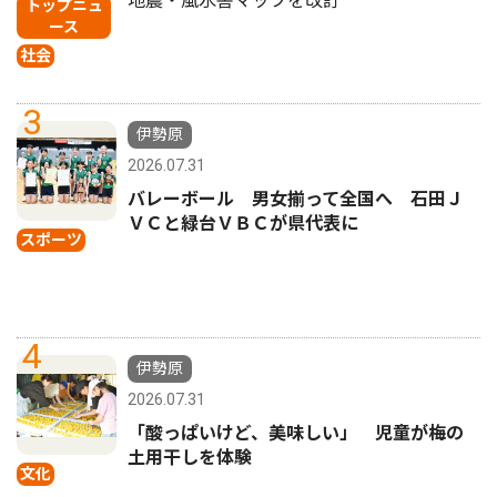
地震・風水害マップを改訂
トップニュ
ース
社会
3
伊勢原
2026.07.31
バレーボール 男女揃って全国へ 石田Ｊ
ＶＣと緑台ＶＢＣが県代表に
スポーツ
4
伊勢原
2026.07.31
「酸っぱいけど、美味しい」 児童が梅の
土用干しを体験
文化