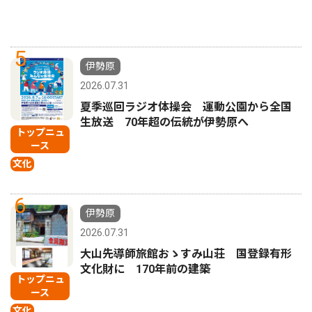
5
伊勢原
2026.07.31
夏季巡回ラジオ体操会 運動公園から全国
生放送 70年超の伝統が伊勢原へ
トップニュ
ース
文化
6
伊勢原
2026.07.31
大山先導師旅館おゝすみ山荘 国登録有形
文化財に 170年前の建築
トップニュ
ース
文化