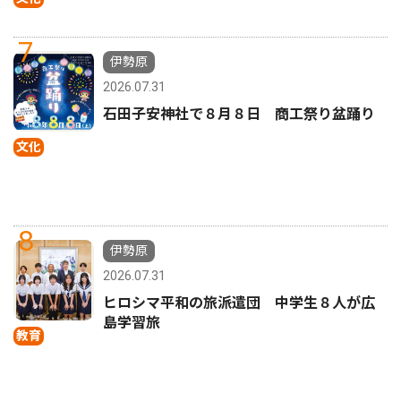
7
伊勢原
2026.07.31
石田子安神社で８月８日 商工祭り盆踊り
文化
8
伊勢原
2026.07.31
ヒロシマ平和の旅派遣団 中学生８人が広
島学習旅
教育