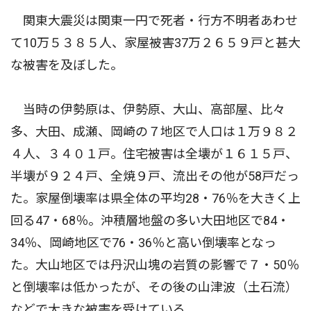
関東大震災は関東一円で死者・行方不明者あわせ
て10万５３８５人、家屋被害37万２６５９戸と甚大
な被害を及ぼした。
当時の伊勢原は、伊勢原、大山、高部屋、比々
多、大田、成瀬、岡崎の７地区で人口は１万９８２
４人、３４０１戸。住宅被害は全壊が１６１５戸、
半壊が９２４戸、全焼９戸、流出その他が58戸だっ
た。家屋倒壊率は県全体の平均28・76％を大きく上
回る47・68％。沖積層地盤の多い大田地区で84・
34％、岡崎地区で76・36％と高い倒壊率となっ
た。大山地区では丹沢山塊の岩質の影響で７・50％
と倒壊率は低かったが、その後の山津波（土石流）
などで大きな被害を受けている。