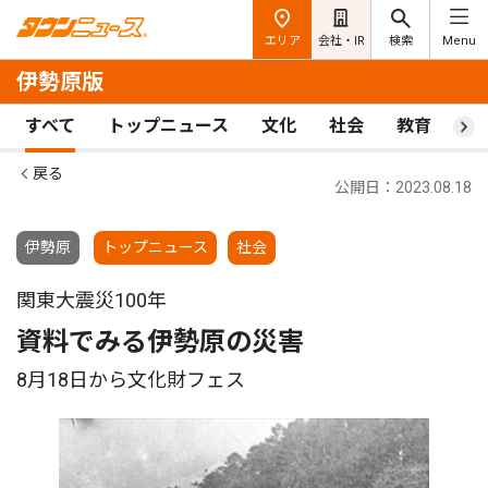
エリア
会社・IR
検索
Menu
伊勢原版
すべて
トップニュース
文化
社会
教育
ス
戻る
公開日：2023.08.18
伊勢原
トップニュース
社会
関東大震災100年
資料でみる伊勢原の災害
8月18日から文化財フェス