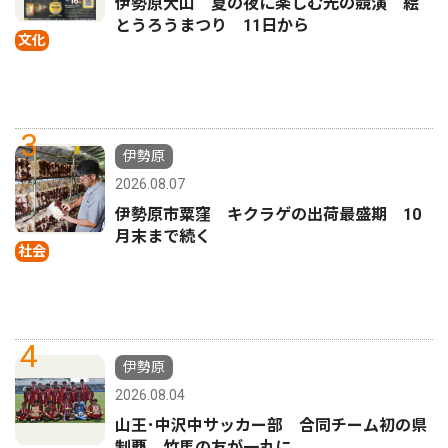
伊勢原大山 夏の夜に楽しむ光の競演 絵
とうろうまつり 11日から
文化
3
伊勢原
2026.08.07
伊勢原市粟窪 キクラゲの出荷最盛期 10
月末まで続く
社会
4
伊勢原
2026.08.04
山王･中沢中サッカー部 合同チーム初の県
制覇 竹馬の友が一丸に