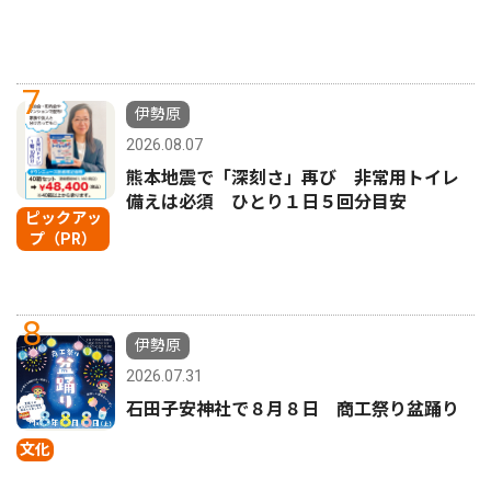
7
伊勢原
2026.08.07
熊本地震で「深刻さ」再び 非常用トイレ
備えは必須 ひとり１日５回分目安
ピックアッ
プ（PR）
8
伊勢原
2026.07.31
石田子安神社で８月８日 商工祭り盆踊り
文化