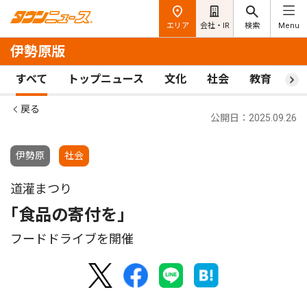
エリア
会社・IR
検索
Menu
伊勢原版
すべて
トップニュース
文化
社会
教育
ス
戻る
公開日：2025.09.26
伊勢原
社会
道灌まつり
｢食品の寄付を｣
フードドライブを開催