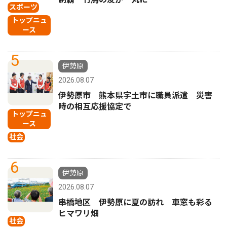
スポーツ
トップニュ
ース
5
伊勢原
2026.08.07
伊勢原市 熊本県宇土市に職員派遣 災害
時の相互応援協定で
トップニュ
ース
社会
6
伊勢原
2026.08.07
串橋地区 伊勢原に夏の訪れ 車窓も彩る
ヒマワリ畑
社会