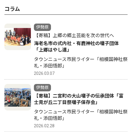
コラム
伊勢原
【寄稿】上郷の郷土芸能を次の世代へ
海老名市の式内社・有鹿神社の囃子団体
「上郷はやし連」
タウンニュース市民ライター「相模国神社祭
礼・添田悟郎」
2026.03.07
伊勢原
【寄稿】二宮町の大山囃子の伝承団体「富
士見が丘二丁目祭囃子保存会」
タウンニュース市民ライター「相模国神社祭
礼・添田悟郎」
2026.02.28