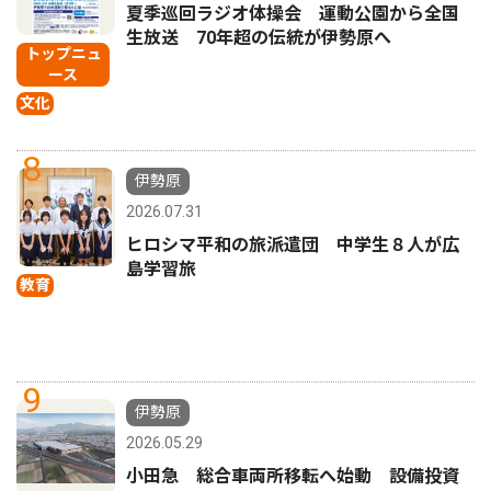
夏季巡回ラジオ体操会 運動公園から全国
生放送 70年超の伝統が伊勢原へ
トップニュ
ース
文化
8
伊勢原
2026.07.31
ヒロシマ平和の旅派遣団 中学生８人が広
島学習旅
教育
9
伊勢原
2026.05.29
小田急 総合車両所移転へ始動 設備投資