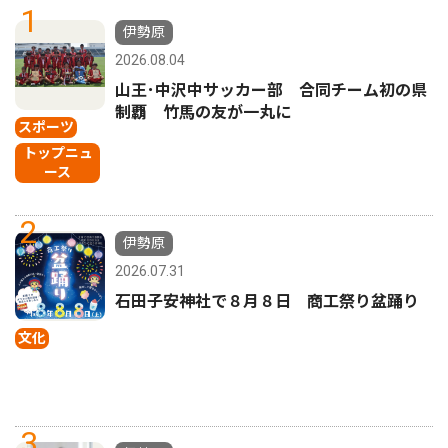
1
伊勢原
2026.08.04
山王･中沢中サッカー部 合同チーム初の県
制覇 竹馬の友が一丸に
スポーツ
トップニュ
ース
2
伊勢原
2026.07.31
石田子安神社で８月８日 商工祭り盆踊り
文化
3