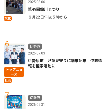
2025.08.06
第49回鈴川まつり
８月22日午後５時から
文化
6
伊勢原
2026.07.03
伊勢原市 児童見守りに端末配布 位置情
報を捜索活動に
トップニュ
ース
社会
7
伊勢原
2026.07.31