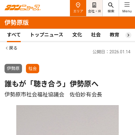
エリア
会社・IR
検索
Menu
伊勢原版
すべて
トップニュース
文化
社会
教育
ス
戻る
公開日：2026.01.14
伊勢原
社会
誰もが「聴き合う」伊勢原へ
伊勢原市社会福祉協議会 佐伯妙有会長