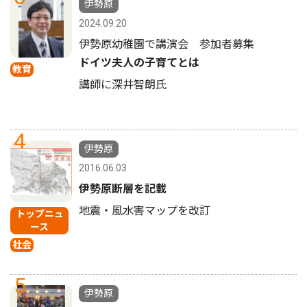
伊勢原
2024.09.20
伊勢原幼稚園で講演会 参加者募集
ドイツ夫人の子育てとは
教育
講師に深井智朗氏
4
伊勢原
2016.06.03
伊勢原断層を記載
地震・風水害マップを改訂
トップニュ
ース
社会
5
伊勢原