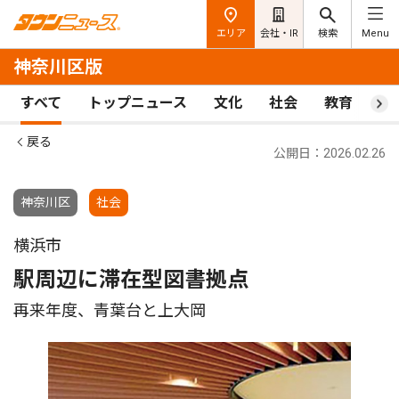
エリア
会社・IR
検索
Menu
神奈川区版
すべて
トップニュース
文化
社会
教育
ス
戻る
公開日：2026.02.26
神奈川区
社会
横浜市
駅周辺に滞在型図書拠点
再来年度、青葉台と上大岡