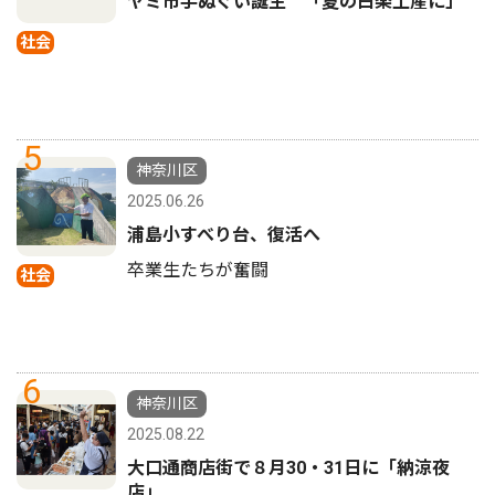
ヤミ市手ぬぐい誕生 「夏の白楽土産に」
社会
5
神奈川区
2025.06.26
浦島小すべり台、復活へ
卒業生たちが奮闘
社会
6
神奈川区
2025.08.22
大口通商店街で８月30・31日に「納涼夜
店」