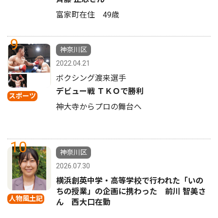
富家町在住 49歳
9
神奈川区
2022.04.21
ボクシング渡来選手
デビュー戦 ＴＫＯで勝利
スポーツ
神大寺からプロの舞台へ
10
神奈川区
2026.07.30
横浜創英中学・高等学校で行われた「いの
ちの授業」の企画に携わった 前川 智美さ
人物風土記
ん 西大口在勤