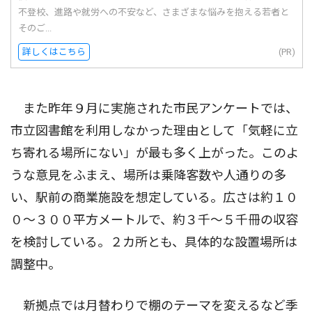
不登校、進路や就労への不安など、さまざまな悩みを抱える若者と
そのご...
詳しくはこちら
(PR)
また昨年９月に実施された市民アンケートでは、
市立図書館を利用しなかった理由として「気軽に立
ち寄れる場所にない」が最も多く上がった。このよ
うな意見をふまえ、場所は乗降客数や人通りの多
い、駅前の商業施設を想定している。広さは約１０
０〜３００平方メートルで、約３千〜５千冊の収容
を検討している。２カ所とも、具体的な設置場所は
調整中。
新拠点では月替わりで棚のテーマを変えるなど季