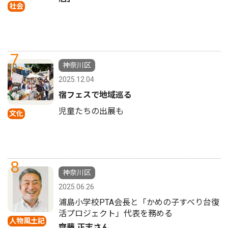
社会
7
神奈川区
2025.12.04
宿フェスで地域巡る
児童たちの出展も
文化
8
神奈川区
2025.06.26
浦島小学校PTA会長と「かめの子すべり台復
活プロジェクト」代表を務める
人物風土記
齊藤 正志さん