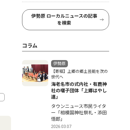
伊勢原 ローカルニュースの記事
を検索
コラム
伊勢原
【寄稿】上郷の郷土芸能を次の
世代へ
海老名市の式内社・有鹿神
社の囃子団体「上郷はやし
連」
タウンニュース市民ライタ
4
5
ー「相模国神社祭礼・添田
悟郎」
2026.03.07