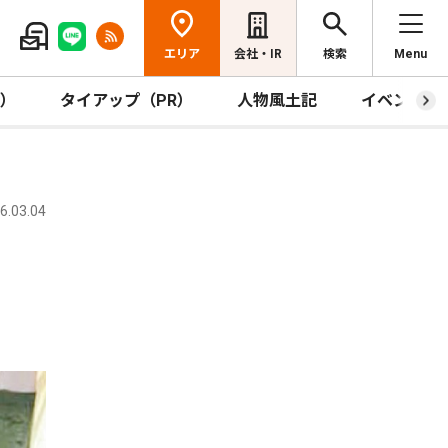
エリア
会社・IR
検索
Menu
R）
タイアップ（PR）
人物風土記
イベント
.03.04