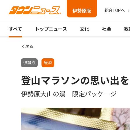
伊勢原版
総合TOPへ
すべて
トップニュース
文化
社会
教
戻る
伊勢原
経済
登山マラソンの思い出を
伊勢原大山の湯 限定パッケージ