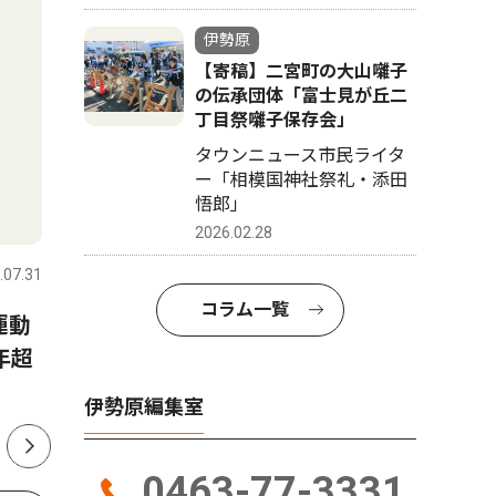
伊勢原
【寄稿】二宮町の大山囃子
の伝承団体「富士見が丘二
丁目祭囃子保存会」
タウンニュース市民ライタ
ー「相模国神社祭礼・添田
悟郎」
教育
スポーツ
2026.02.28
.07.31
伊勢原
2024.09.20
伊勢原
コラム一覧
伊勢原幼稚園で講演会 参加者募集
運動
バレーボ
ドイツ夫人の子育てとは
年超
国へ 石
Ｃが県代
講師に深井智朗氏
伊勢原編集室
0463-77-3331