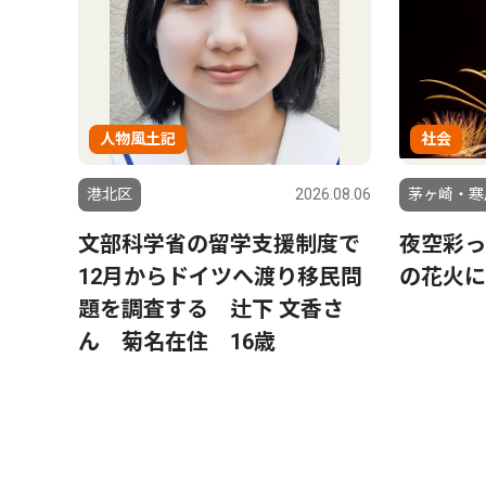
人物風土記
社会
港北区
2026.08.06
茅ヶ崎・寒
文部科学省の留学支援制度で
夜空彩っ
12月からドイツへ渡り移民問
の花火に
題を調査する 辻下 文香さ
ん 菊名在住 16歳