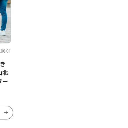
.08.01
き
山北
ター