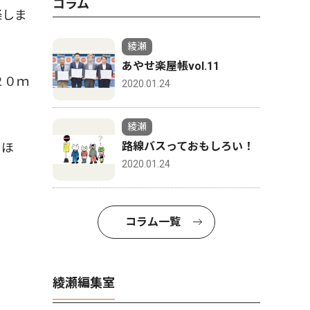
コラム
楽しま
綾瀬
あやせ楽屋帳vol.11
２０ｍ
2020.01.24
綾瀬
路線バスっておもしろい！
るほ
2020.01.24
コラム一覧
綾瀬編集室