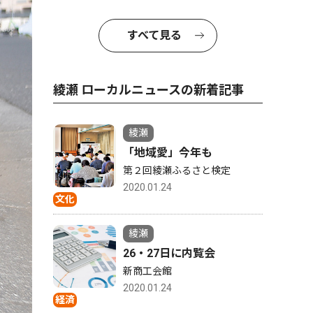
すべて見る
綾瀬 ローカルニュースの新着記事
綾瀬
「地域愛」今年も
第２回綾瀬ふるさと検定
2020.01.24
文化
綾瀬
26・27日に内覧会
新商工会館
2020.01.24
経済