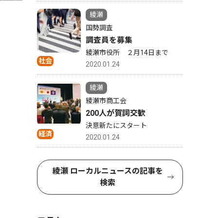
綾瀬
国勢調査
調査員を募集
綾瀬市役所 ２月14日まで
社会
2020.01.24
綾瀬
綾瀬市商工会
200人が賀詞交歓
決意新たにスタート
経済
2020.01.24
綾瀬 ローカルニュースの記事を
検索