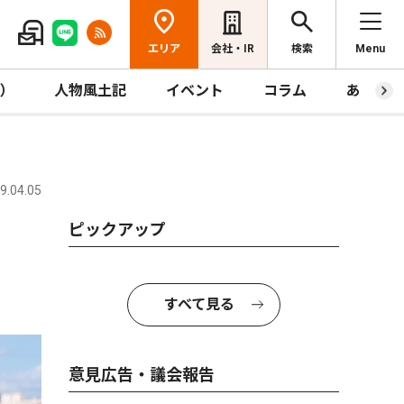
エリア
会社・IR
検索
Menu
R）
人物風土記
イベント
コラム
あっとほ
.04.05
ピックアップ
すべて見る
意見広告・議会報告