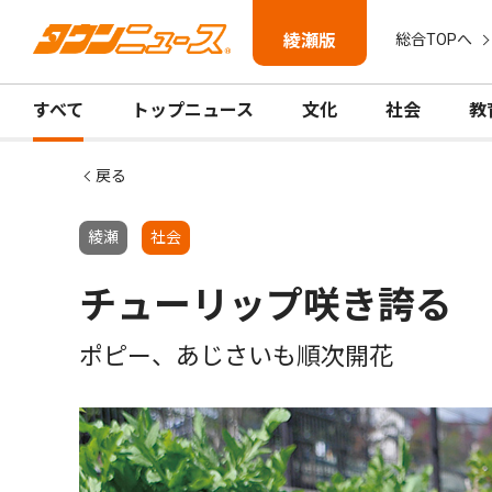
綾瀬版
総合TOPへ
すべて
トップニュース
文化
社会
教
戻る
綾瀬
社会
チューリップ咲き誇る
ポピー、あじさいも順次開花