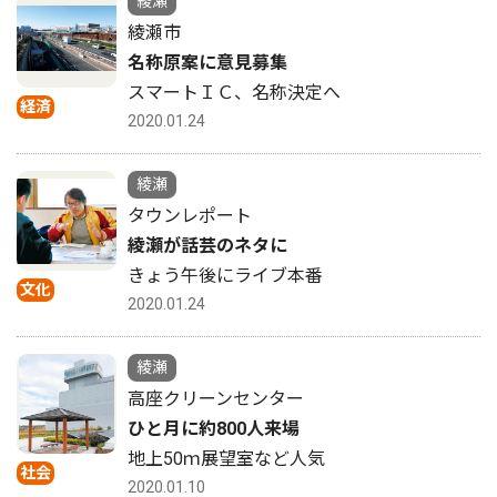
綾瀬
綾瀬市
名称原案に意見募集
スマートＩＣ、名称決定へ
経済
2020.01.24
綾瀬
タウンレポート
綾瀬が話芸のネタに
きょう午後にライブ本番
文化
2020.01.24
綾瀬
高座クリーンセンター
ひと月に約800人来場
地上50ｍ展望室など人気
社会
2020.01.10