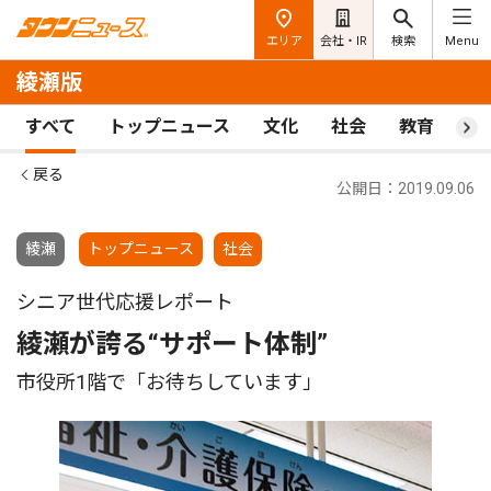
エリア
会社・IR
検索
Menu
綾瀬版
すべて
トップニュース
文化
社会
教育
ス
戻る
公開日：2019.09.06
綾瀬
トップニュース
社会
シニア世代応援レポート
綾瀬が誇る“サポート体制”
市役所1階で「お待ちしています」