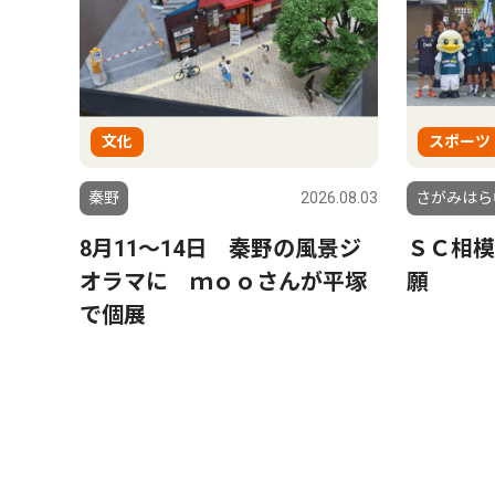
文化
スポーツ
秦野
2026.08.03
さがみはら
8月11〜14日 秦野の風景ジ
ＳＣ相模
オラマに ｍｏｏさんが平塚
願
で個展