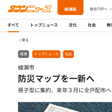
綾瀬版
総合TOPへ
すべて
トップニュース
文化
社会
教
戻る
綾瀬
トップニュース
社会
綾瀬市
防災マップを一新へ
冊子型に集約、来年３月に全戸配布へ