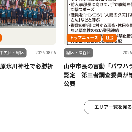
トップニュース
社会
中央区・緑区
2026.08.06
旭区・瀬谷区
2026
原氷川神社で必勝祈
山中市長の言動「パワハ
認定 第三者調査委員が
公表
エリア一覧を見る