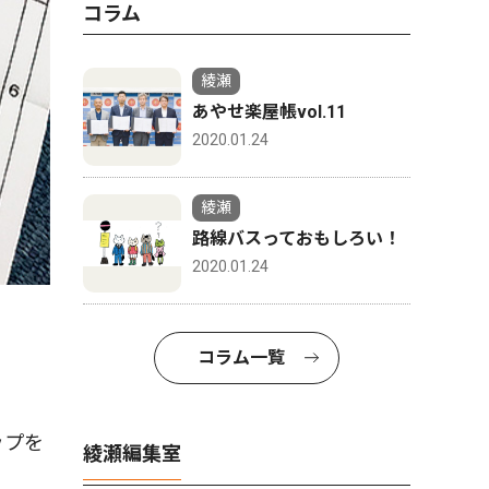
コラム
綾瀬
あやせ楽屋帳vol.11
2020.01.24
綾瀬
路線バスっておもしろい！
2020.01.24
コラム一覧
ップを
綾瀬編集室