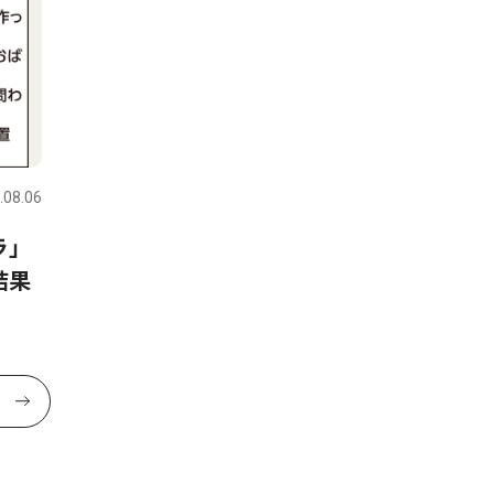
.08.06
ラ」
結果