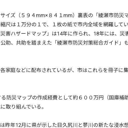
サイズ（５９４mm×８４１mm）裏表の「綾瀬市防災
の縮尺は１万分の１で、１枚の紙で市内全域を網羅して
災害ハザードマップ」は14年に作られ、18年には、災
、公助、共助を踏まえた「綾瀬市防災対策総合ガイド」
各家庭などに配布されているが、市はこれらを冊子に
する防災マップの作成経費として約６００万円（国庫補
成に取り組んでいる。
は昨年12月に県が示した目久尻川と蓼川の新たな浸水