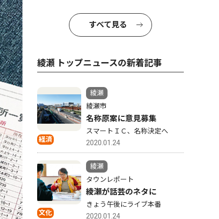
すべて見る
綾瀬 トップニュースの新着記事
綾瀬
綾瀬市
名称原案に意見募集
スマートＩＣ、名称決定へ
経済
2020.01.24
綾瀬
タウンレポート
綾瀬が話芸のネタに
きょう午後にライブ本番
文化
2020.01.24