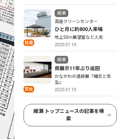
綾瀬
高座クリーンセンター
ひと月に約800人来場
地上50ｍ展望室など人気
社会
2020.01.10
綾瀬
県展示11年ぶり巡回
かながわの遺跡展『縄文と弥
生』
文化
2020.01.10
綾瀬 トップニュースの記事を検
索