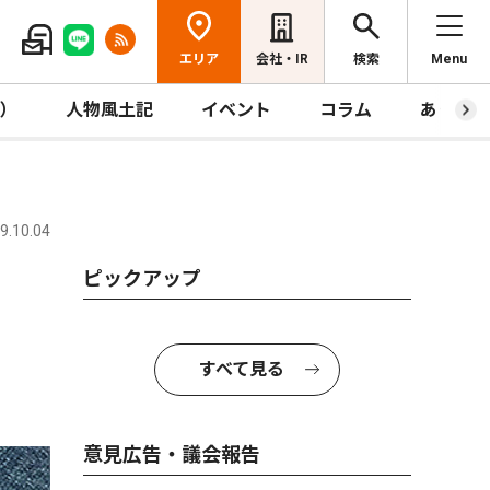
エリア
会社・IR
検索
Menu
R）
人物風土記
イベント
コラム
あっとほ
.10.04
ピックアップ
すべて見る
意見広告・議会報告