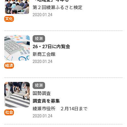
第２回綾瀬ふるさと検定
2020.01.24
文化
綾瀬
26・27日に内覧会
新商工会館
2020.01.24
経済
綾瀬
国勢調査
調査員を募集
綾瀬市役所 ２月14日まで
社会
2020.01.24