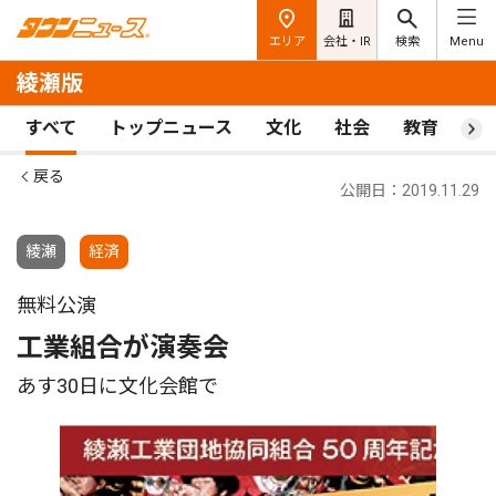
エリア
会社・IR
検索
Menu
綾瀬版
すべて
トップニュース
文化
社会
教育
ス
戻る
公開日：2019.11.29
綾瀬
経済
無料公演
工業組合が演奏会
あす30日に文化会館で