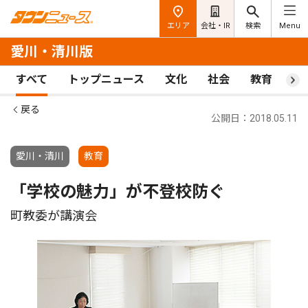
エリア
会社・IR
検索
Menu
愛川・清川版
すべて
トップニュース
文化
社会
教育
ス
戻る
公開日：2018.05.11
愛川・清川
教育
「学校の魅力」が不登校防ぐ
町教委が講演会