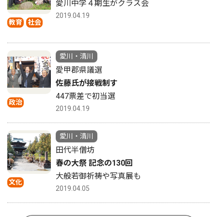
愛川中学４期生がクラス会
2019.04.19
教育
社会
愛川・清川
愛甲郡県議選
佐藤氏が接戦制す
447票差で初当選
政治
2019.04.19
愛川・清川
田代半僧坊
春の大祭 記念の130回
大般若御祈祷や写真展も
文化
2019.04.05