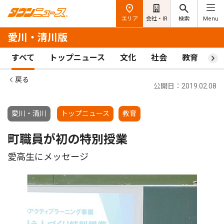
エリア
会社・IR
検索
Menu
愛川・清川版
すべて
トップニュース
文化
社会
教育
ス
戻る
公開日：2019.02.08
愛川・清川
トップニュース
教育
町職員が初の特別授業
愛高生にメッセージ