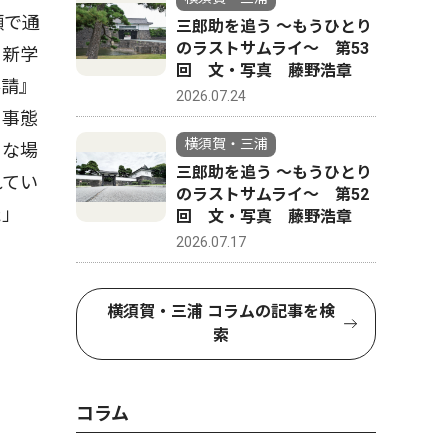
順で通
三郎助を追う 〜もうひとり
のラストサムライ〜 第53
ら新学
回 文・写真 藤野浩章
要請』
2026.07.24
と事態
横須賀・三浦
うな場
三郎助を追う 〜もうひとり
れてい
のラストサムライ〜 第52
た」
回 文・写真 藤野浩章
2026.07.17
横須賀・三浦 コラムの記事を検
索
コラム