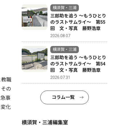
横須賀・三浦
三郎助を追う 〜もうひとり
のラストサムライ〜 第55
回 文・写真 藤野浩章
2026.08.07
横須賀・三浦
三郎助を追う 〜もうひとり
のラストサムライ〜 第54
回 文・写真 藤野浩章
2026.07.31
と教職
。その
コラム一覧
緊急事
く変化
横須賀・三浦編集室