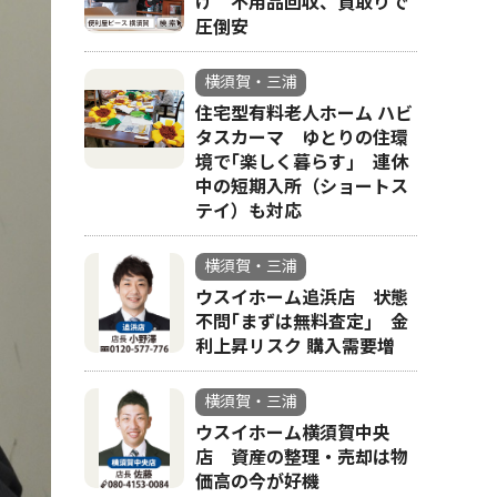
け 不用品回収、買取りで
圧倒安
横須賀・三浦
住宅型有料老人ホーム ハビ
タスカーマ ゆとりの住環
境で｢楽しく暮らす｣ 連休
中の短期入所（ショートス
テイ）も対応
横須賀・三浦
ウスイホーム追浜店 状態
不問｢まずは無料査定｣ 金
利上昇リスク 購入需要増
横須賀・三浦
ウスイホーム横須賀中央
店 資産の整理・売却は物
価高の今が好機