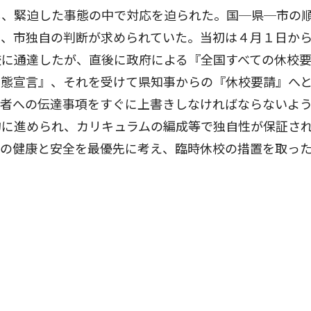
、緊迫した事態の中で対応を迫られた。国─県─市の
り、市独自の判断が求められていた。当初は４月１日か
校に通達したが、直後に政府による『全国すべての休校
事態宣言』、それを受けて県知事からの『休校要請』へ
護者への伝達事項をすぐに上書きしなければならないよ
的に進められ、カリキュラムの編成等で独自性が保証さ
徒の健康と安全を最優先に考え、臨時休校の措置を取っ