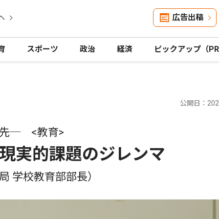
広告出稿
へ
育
スポーツ
政治
経済
ピックアップ（P
公開日：2020
先─ <教育>
現実的課題のジレンマ
局 学校教育部部長）