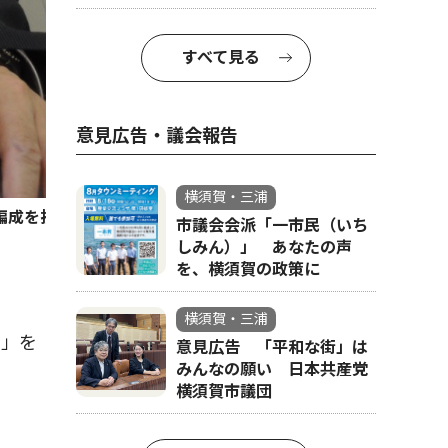
すべて見る
意見広告・議会報告
横須賀・三浦
編成を担当している
市議会会派「一市民（いち
しみん）」 あなたの声
を、横須賀の政策に
横須賀・三浦
ら」を
意見広告 「平和な街」は
みんなの願い 日本共産党
横須賀市議団