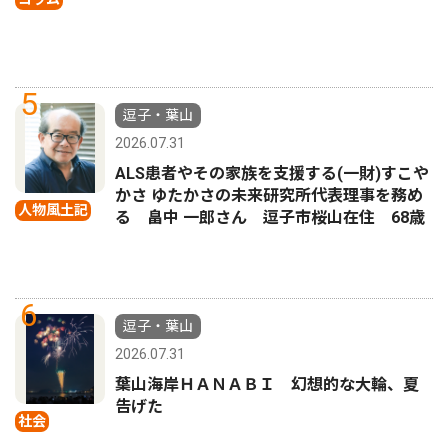
5
逗子・葉山
2026.07.31
ALS患者やその家族を支援する(一財)すこや
かさ ゆたかさの未来研究所代表理事を務め
人物風土記
る 畠中 一郎さん 逗子市桜山在住 68歳
6
逗子・葉山
2026.07.31
葉山海岸ＨＡＮＡＢＩ 幻想的な大輪、夏
告げた
社会