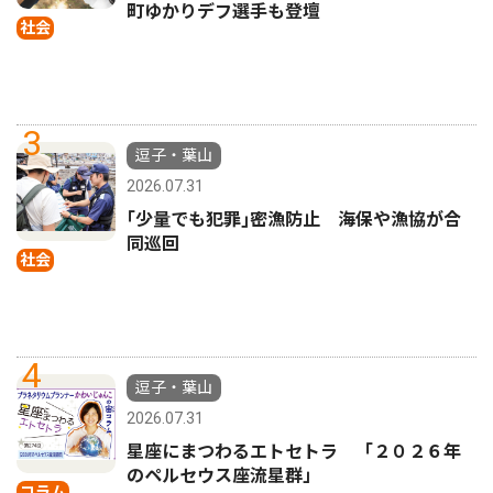
町ゆかりデフ選手も登壇
社会
3
逗子・葉山
2026.07.31
｢少量でも犯罪｣密漁防止 海保や漁協が合
同巡回
社会
4
逗子・葉山
2026.07.31
星座にまつわるエトセトラ 「２０２６年
のペルセウス座流星群」
コラム