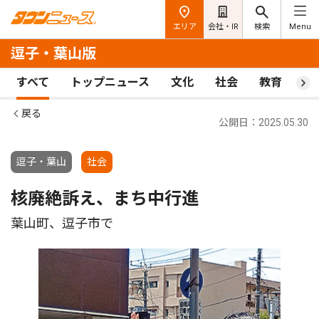
エリア
会社・IR
検索
Menu
逗子・葉山版
すべて
トップニュース
文化
社会
教育
ス
戻る
公開日：2025.05.30
逗子・葉山
社会
核廃絶訴え、まち中行進
葉山町、逗子市で