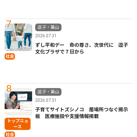
7
逗子・葉山
2026.07.31
ずし平和デー 命の尊さ、次世代に 逗子
文化プラザで７日から
社会
8
逗子・葉山
2026.07.31
子育てサイトズシノコ 居場所つなぐ掲示
板 医療施設や支援情報掲載
トップニュ
ース
社会