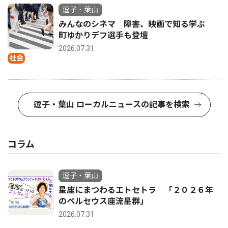
逗子・葉山
みんなのシネマ 障害、映画で知る学ぶ
町ゆかりデフ選手も登壇
2026.07.31
社会
逗子・葉山 ローカルニュースの記事を検索
コラム
逗子・葉山
星座にまつわるエトセトラ 「２０２６年
のペルセウス座流星群」
2026.07.31