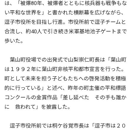
は、「被爆80年、被爆者とともに核兵器も戦争もな
い平和な世界を」と書かれた横断幕を広げながら、
逗子市役所を目指し行進。市役所前で逗子チームと
合流し、約40人で引き続き米軍基地池子ゲートまで
歩いた。
葉山町役場での出発式で山梨崇仁町長は「葉山町
は１９９２年に葉山町非核平和都市宣言を行った。
町として未来を担う子どもたちへの啓発活動を積極
的に行っている」と述べ、昨年の町主催の平和標語
コンクールの金賞作品「差し延べた その手も誰か
に 救われて」を披露した。
逗子市役所前では桐ケ谷覚市長は「逗子市は２０