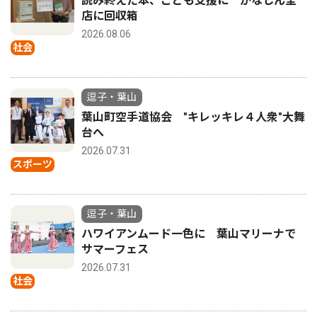
読み終えた本、こども支援に かなしん全
店に回収箱
2026.08.06
社会
逗子・葉山
葉山町空手道協会 "キレッキレ４人衆"大舞
台へ
2026.07.31
スポーツ
逗子・葉山
ハワイアンムード一色に 葉山マリーナで
サマーフェス
2026.07.31
社会