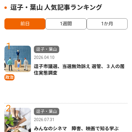
逗子・葉山 人気記事ランキング
前日
1週間
1か月
1
逗子・葉山
2026.04.10
逗子市議選、当選無効訴え 選管、３人の居
住実態調査
政治
2
逗子・葉山
2026.07.31
みんなのシネマ 障害、映画で知る学ぶ