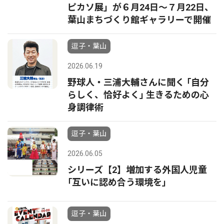
ピカソ展」が６月24日〜７月22日、
葉山まちづくり館ギャラリーで開催
逗子・葉山
2026.06.19
野球人・三浦大輔さんに聞く ｢自分
らしく、恰好よく｣ 生きるための心
身調律術
逗子・葉山
2026.06.05
シリーズ【2】増加する外国人児童
｢互いに認め合う環境を｣
逗子・葉山