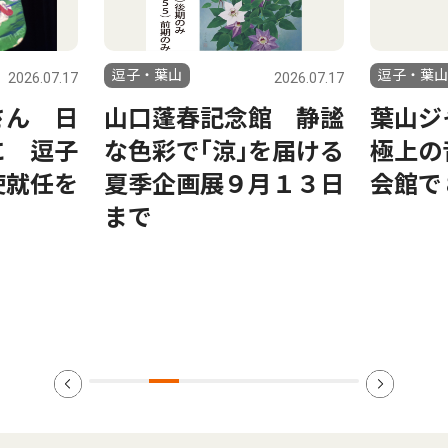
逗子・葉山
逗子・葉山
2026.07.17
2026.07.17
さん 日
山口蓬春記念館 静謐
葉山ジ
に 逗子
な色彩で｢涼｣を届ける
極上の
使就任を
夏季企画展９月１３日
会館で
まで