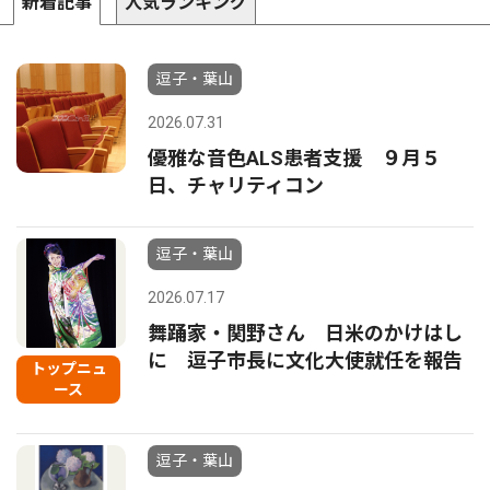
新着記事
人気ランキング
逗子・葉山
2026.07.31
優雅な音色ALS患者支援 ９月５
日、チャリティコン
逗子・葉山
2026.07.17
舞踊家・関野さん 日米のかけはし
に 逗子市長に文化大使就任を報告
トップニュ
ース
逗子・葉山