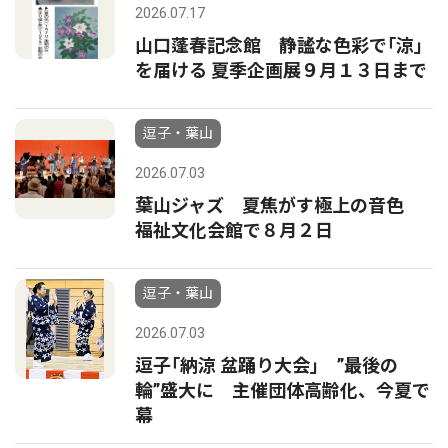
2026.07.17
山口蓬春記念館 静謐な色彩で｢涼｣
を届ける 夏季企画展９月１３日まで
逗子・葉山
2026.07.03
葉山ジャズ 夏焦がす極上の音色
福祉文化会館で８月２日
逗子・葉山
2026.07.03
逗子｢納涼 盆踊り大会｣ ”最後の
輪”盛大に 主催団体高齢化、今夏で
幕