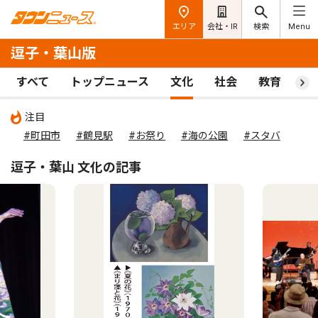
エリア
会社・IR
検索
Menu
逗子・葉山版
すべて
トップニュース
文化
社会
教育
ス
注目
#町田市
#鶴見駅
#お祭り
#海の公園
#スタバ
逗子・葉山 文化の記事