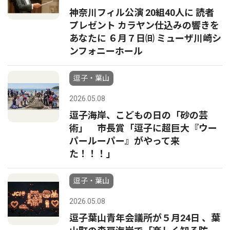
神奈川フィル公演 20組40人に 読者
プレゼント カラヤン仕込みの響きを
あなたに ６月７日㈰ ミューザ川崎シ
ンフォニーホール
逗子・葉山
2026.05.08
逗子海岸、こどもの日の「砂の芸
術」 市長賞「逗子に超巨大『ウー
パールーパー』がやって来
た！！！」
逗子・葉山
2026.05.08
逗子葉山青年会議所が５月24日 、葉