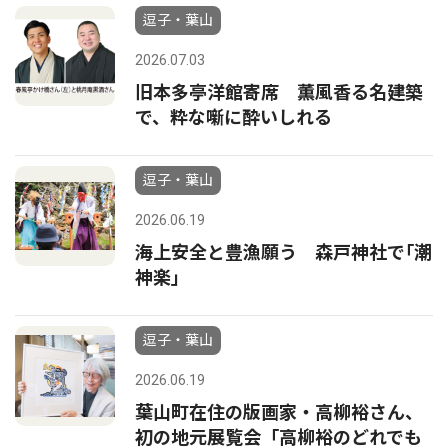
逗子・葉山
2026.07.03
旧本多亭洋館寄席 薫風香る名建築
で、粋な噺に酔いしれる
逗子・葉山
2026.06.19
海上安全と豊漁願う 森戸神社で｢潮
神楽｣
逗子・葉山
2026.06.19
葉山町在住の版画家・高柳裕さん、
初の地元展覧会「高柳裕のどれでも