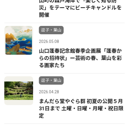
山町の森戸海岸で「楽しく知る防
災」をテーマにビーチキャンドルを
開催
逗子・葉山
2026.05.08
山口蓬春記念館春季企画展「蓬春か
らの招待状」ー芸術の春、葉山を彩
る画家たち
逗子・葉山
2026.04.28
まんだら堂やぐら群 初夏の公開５月
31日まで 土曜・日曜・月曜・祝日限
定