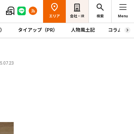
エリア
会社・IR
検索
Menu
R）
タイアップ（PR）
人物風土記
コラム
.07.23