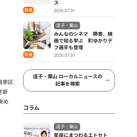
ス
社会
2026.07.31
逗子・葉山
みんなのシネマ 障害、映
画で知る学ぶ 町ゆかりデ
フ選手も登壇
社会
2026.07.31
逗子・葉山 ローカルニュースの
選挙区
記事を検索
党新
決め
コラム
逗子・葉山
星座にまつわるエトセト