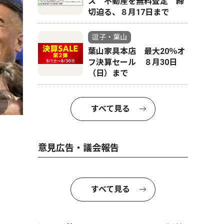
ス 不動産を無料査定 締
切迫る、８月17日まで
逗子・葉山
葉山家具本店 最大20％オ
フ決算セール ８月30日
（日）まで
すべて見る
意見広告・議会報告
すべて見る