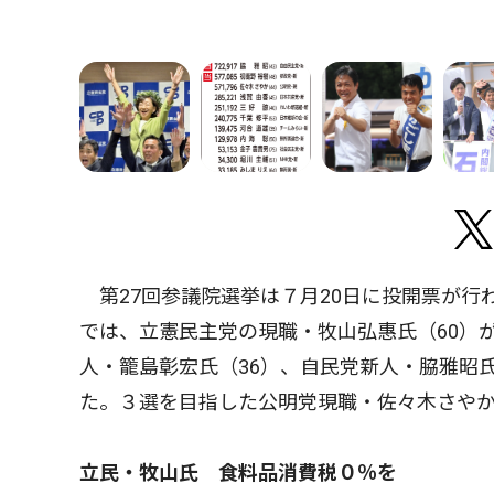
第27回参議院選挙は７月20日に投開票が行
では、立憲民主党の現職・牧山弘惠氏（60）
人・籠島彰宏氏（36）、自民党新人・脇雅昭氏
た。３選を目指した公明党現職・佐々木さやか
立民・牧山氏 食料品消費税０％を