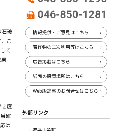
046-850-1281
は石破
情報提供・ご意見はこちら
て、こ
著作物の二次利用等はこちら
託して
成果
広告掲載はこちら
紙面の設置場所はこちら
Web版記事のお問合せはこちら
が２度
外部リンク
の当確
反応は
逗子市役所