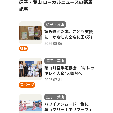
逗子・葉山 ローカルニュースの新着
記事
逗子・葉山
読み終えた本、こども支援
に かなしん全店に回収箱
2026.08.06
社会
逗子・葉山
葉山町空手道協会 "キレッ
キレ４人衆"大舞台へ
2026.07.31
スポーツ
逗子・葉山
ハワイアンムード一色に
葉山マリーナでサマーフェ