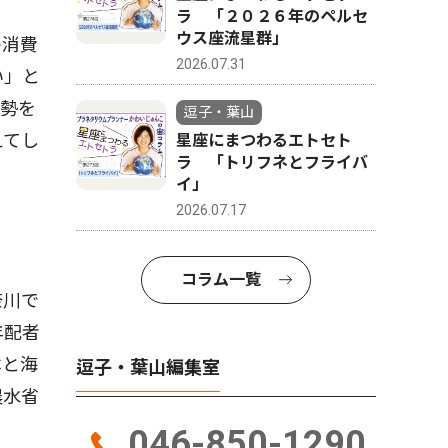
ラ 「２０２６年のペルセ
ウス座流星群」
の消費
2026.07.31
い」と
情勢を
逗子・葉山
えてし
星座にまつわるエトセト
ラ 「トリフネとフライバ
イ」
2026.07.17
コラム一覧
奈川で
年配者
本と海
逗子・葉山編集室
農水省
046-850-1290