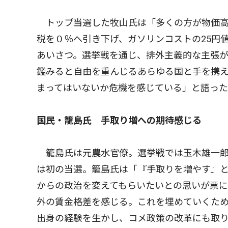
トップ当選した牧山氏は「多くの方が物価高
税を０％へ引き下げ、ガソリンコストの25円
あいさつ。選挙戦を通じ、排外主義的な主張
鑑みると自由を重んじるあらゆる国と手を携
まってはいないか危機を感じている」と語っ
国民・籠島氏 手取り増への期待感じる
籠島氏は元農水官僚。選挙戦では玉木雄一郎
は初の当選。籠島氏は「『手取りを増やす』
からの政治を変えてもらいたいとの思いが票
外の賃金格差を感じる。これを埋めていくた
出身の経験を生かし、コメ政策の改革にも取