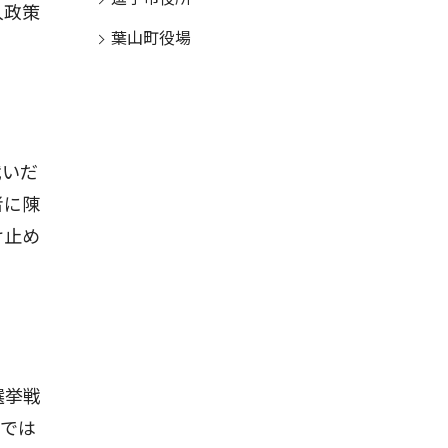
人政策
葉山町役場
戦いだ
者に陳
け止め
選挙戦
けでは