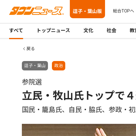
逗子・葉山版
総合TOPへ
すべて
トップニュース
文化
社会
教
戻る
逗子・葉山
政治
参院選
立民・牧山氏トップで４
国民・籠島氏、自民・脇氏、参政・初