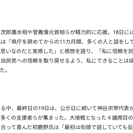
次郎農水相や菅義偉元首相らが精力的に応援。18日に
は「県庁を辞めてからの11カ月間、多くの人と話をし
と思いなのだと実感した」と感想を語り、「私に信頼を
、自民党への信頼を取り戻せるよう、私にできることは
た。
く
る中、最終日の19日は、公示日に続いて神谷宗幣代表
に多くの支援者らが集まった。大接戦となった４議席目
き合って喜んだ初鹿野氏は「最初は街頭で話していても