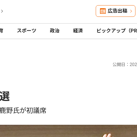
広告出稿
育
スポーツ
政治
経済
ピックアップ（P
公開日：2025
選
鹿野氏が初議席