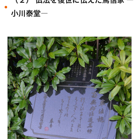
（２） 仏法を後世に伝えた篤信家 ―
小川泰堂―