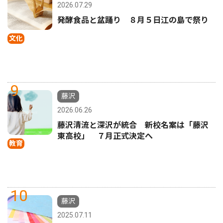
2026.07.29
発酵食品と盆踊り ８月５日江の島で祭り
文化
9
藤沢
2026.06.26
藤沢清流と深沢が統合 新校名案は「藤沢
東高校」 ７月正式決定へ
教育
10
藤沢
2025.07.11