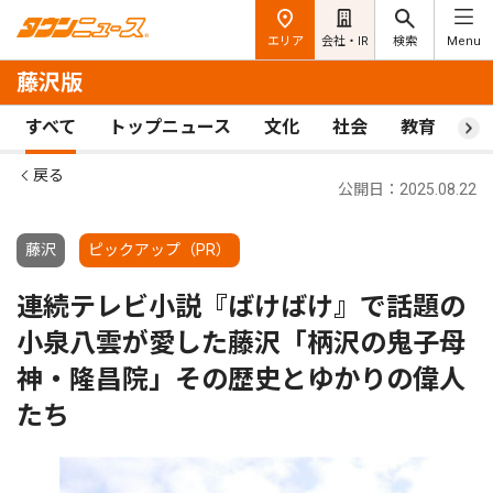
エリア
会社・IR
検索
Menu
藤沢版
すべて
トップニュース
文化
社会
教育
ス
戻る
公開日：2025.08.22
藤沢
ピックアップ（PR）
連続テレビ小説『ばけばけ』で話題の
小泉八雲が愛した藤沢「柄沢の鬼子母
神・隆昌院」その歴史とゆかりの偉人
たち