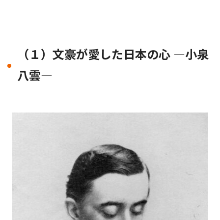
（１）文豪が愛した日本の心 ―小泉
八雲―