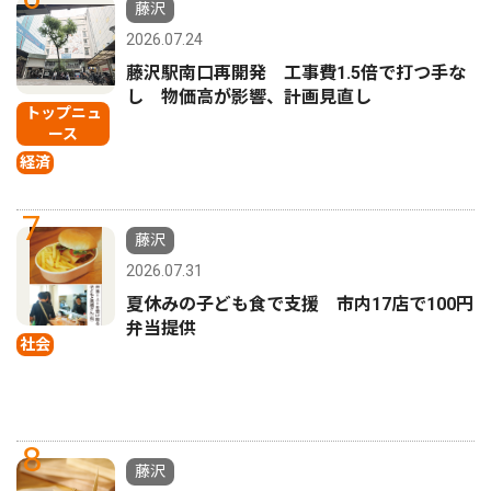
藤沢
2026.07.24
藤沢駅南口再開発 工事費1.5倍で打つ手な
し 物価高が影響、計画見直し
トップニュ
ース
経済
7
藤沢
2026.07.31
夏休みの子ども食で支援 市内17店で100円
弁当提供
社会
8
藤沢