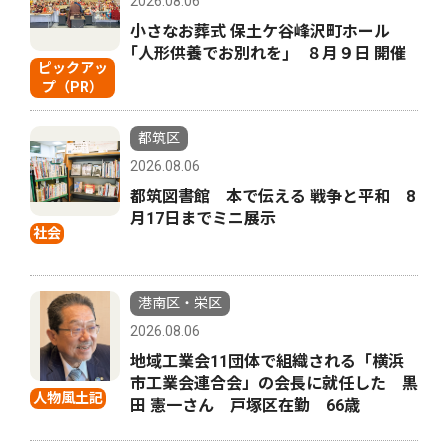
2026.08.06
小さなお葬式 保土ケ谷峰沢町ホール
｢人形供養でお別れを｣ ８月９日 開催
ピックアッ
プ（PR）
都筑区
2026.08.06
都筑図書館 本で伝える 戦争と平和 8
月17日までミニ展示
社会
港南区・栄区
2026.08.06
地域工業会11団体で組織される「横浜
市工業会連合会」の会長に就任した 黒
人物風土記
田 憲一さん 戸塚区在勤 66歳