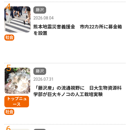
4
藤沢
2026.08.04
熊本地震災害義援金 市内22カ所に募金箱
を設置
社会
5
藤沢
2026.07.31
「藤沢産」の流通視野に 日大生物資源科
学部が巨大キノコの人工栽培実験
トップニュ
ース
社会
6