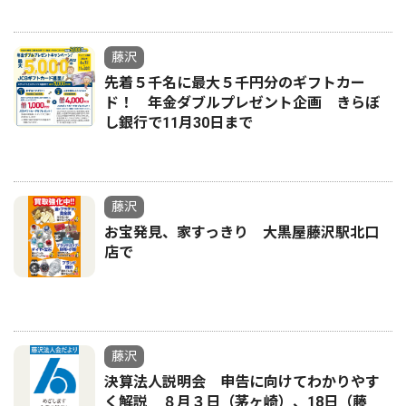
藤沢
先着５千名に最大５千円分のギフトカー
ド！ 年金ダブルプレゼント企画 きらぼ
し銀行で11月30日まで
藤沢
お宝発見、家すっきり 大黒屋藤沢駅北口
店で
藤沢
決算法人説明会 申告に向けてわかりやす
く解説 ８月３日（茅ヶ崎）、18日（藤