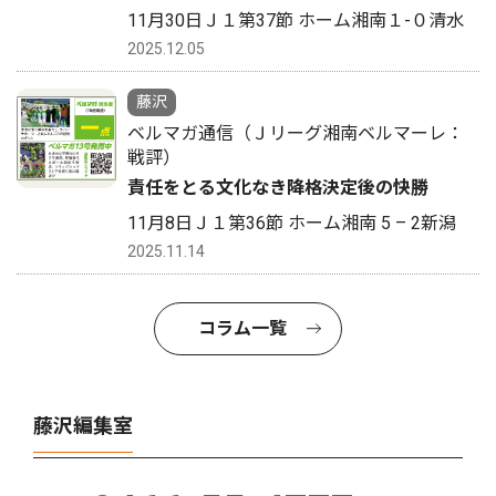
11月30日Ｊ１第37節 ホーム湘南１-０清水
2025.12.05
藤沢
ベルマガ通信（Ｊリーグ湘南ベルマーレ：
戦評）
責任をとる文化なき降格決定後の快勝
11月8日Ｊ１第36節 ホーム湘南 5 – 2新潟
2025.11.14
コラム一覧
藤沢編集室